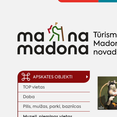
APSKATES OBJEKTI
TOP vietas
Daba
Pilis, muižas, parki, baznīcas
Muzeji, piemiņas vietas