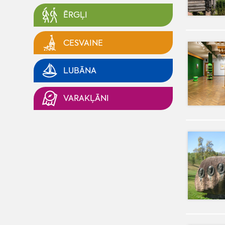
ĒRGĻI
CESVAINE
LUBĀNA
VARAKĻĀNI