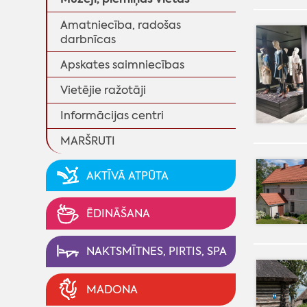
Amatniecība, radošas
darbnīcas
Apskates saimniecības
Vietējie ražotāji
Informācijas centri
MARŠRUTI
AKTĪVĀ ATPŪTA
ĒDINĀŠANA
NAKTSMĪTNES, PIRTIS, SPA
MADONA