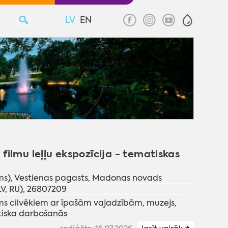
LV
EN
ilmu leļļu ekspozīcija - tematiskas
ms), Vestienas pagasts, Madonas novads
LV, RU), 26807209
ms cilvēkiem ar īpašām vajadzībām
,
muzejs
,
tiska darbošanās