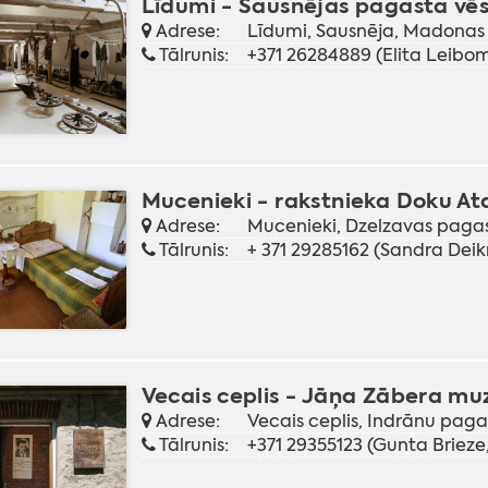
Līdumi - Sausnējas pagasta vē
Adrese:
Līdumi, Sausnēja, Madonas
Tālrunis:
+371 26284889 (Elita Leibom
Mucenieki - rakstnieka Doku A
Adrese:
Mucenieki, Dzelzavas paga
Tālrunis:
+ 371 29285162 (Sandra Deik
Vecais ceplis - Jāņa Zābera mu
Adrese:
Vecais ceplis, Indrānu pag
Tālrunis:
+371 29355123 (Gunta Brieze,