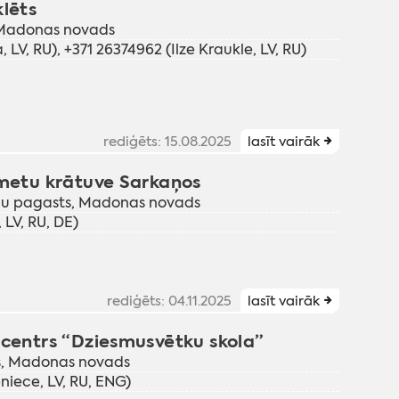
klēts
, Madonas novads
 LV, RU), +371 26374962 (Ilze Kraukle, LV, RU)
rediģēts: 15.08.2025
lasīt vairāk
šmetu krātuve Sarkaņos
kaņu pagasts, Madonas novads
 LV, RU, DE)
rediģēts: 04.11.2025
lasīt vairāk
 centrs “Dziesmusvētku skola”
ts, Madonas novads
iece, LV, RU, ENG)