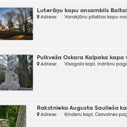
Luterāņu kapu ansamblis Baltai
Adrese:
Varakļānu pilsētas kapu n
Pulkveža Oskara Kalpaka kapa 
Adrese:
Visagala kapi, Indrānu pa
Rakstnieka Augusta Saulieša ka
Adrese:
Ķinderu kapi, Cesvaines p