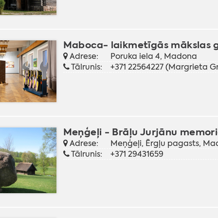
Maboca- laikmetīgās mākslas g
Adrese:
Poruka iela 4, Madona
Tālrunis:
+371 22564227 (Margrieta Gr
Meņģeļi - Brāļu Jurjānu memori
Adrese:
Meņģeļi, Ērgļu pagasts, M
Tālrunis:
+371 29431659