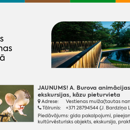
JAUNUMS! A. Burova animācijas f
ekskursijas, kāzu pieturvieta
Adrese:
Vestienas muiža(tautas na
Tālrunis:
+371 28794544 (J. Bardziņa 
Piedāvājums:
gida pakalpojumi
,
pieeja
kultūrvēsturisks objekts
,
ekskursija
,
prak