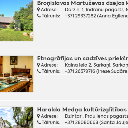
Broņislavas Martuževas dzejas 
Adrese:
Dārziņi 1, Indrānu pagasts
Tālrunis:
+371 29337282 (Anna Egliena,
Etnogrāfijas un sadzīves priek
Adrese:
Kalna iela 2, Sarkaņi, Sar
Tālrunis:
+371 26579716 (Inese Sudāre,
Haralda Medņa kultūrizglītības
Adrese:
Dzintari, Praulienas pagas
Tālrunis:
+371 28080668 (Santa Jaujen