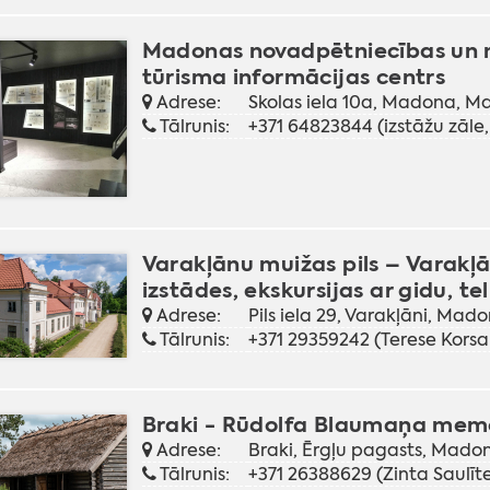
Madonas novadpētniecības un mā
tūrisma informācijas centrs
Adrese:
Skolas iela 10a, Madona, 
Tālrunis:
+371 64823844 (izstāžu zāle,
Varakļānu muižas pils – Varakļ
izstādes, ekskursijas ar gidu, t
Adrese:
Pils iela 29, Varakļāni, Ma
Tālrunis:
+371 29359242 (Terese Korsa
Braki - Rūdolfa Blaumaņa memo
Adrese:
Braki, Ērgļu pagasts, Mado
Tālrunis:
+371 26388629 (Zinta Saulīte