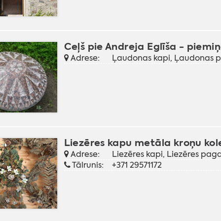
Ceļš pie Andreja Eglīša - piem
Adrese:
Ļaudonas kapi, Ļaudonas 
Liezēres kapu metāla kroņu kol
Adrese:
Liezēres kapi, Liezēres pa
Tālrunis:
+371 29571172