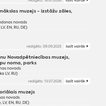
rediģēts: 16.07.2026
lasīt vairāk
kslas muzejs - izstāžu zāles,
Madonas novads
 LV, EN, RU, DE)
rediģēts: 09.09.2025
lasīt vairāk
ānu Novadpētniecības muzejs,
elpu noma, parks
donas novads
ka LV, RU)
rediģēts: 13.07.2026
lasīt vairāk
riālais muzejs
nas novads
, LV, EN, RU, DE)