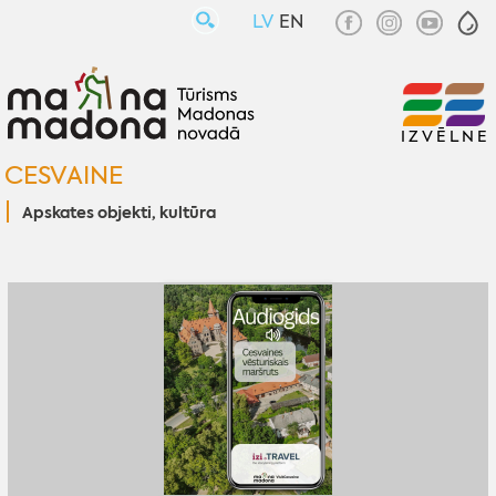
LV
EN
IZVĒLNE
CESVAINE
Apskates objekti, kultūra