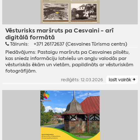
Vēsturisks maršruts pa Cesvaini - arī
digitālā formātā
Tālrunis:
+371 26172637 (Cesvaines Tūrisma centrs)
Piedāvājums: Pastaigu maršruts pa Cesvaines pilsētu,
kas sniedz informāciju latviešu un angļu valodās par
vēsturiskās ēkām un vietām, papildināts ar vēsturiskām
fotogrāfijām.
rediģēts: 12.03.2026
lasīt vairāk