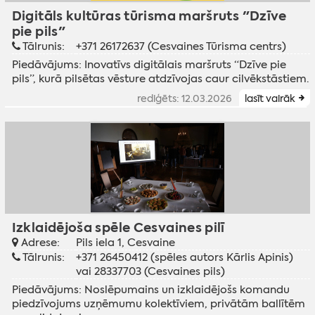
Digitāls kultūras tūrisma maršruts "Dzīve
pie pils"
Tālrunis:
+371 26172637 (Cesvaines Tūrisma centrs)
Piedāvājums: Inovatīvs digitālais maršruts “Dzīve pie
pils”, kurā pilsētas vēsture atdzīvojas caur cilvēkstāstiem.
rediģēts: 12.03.2026
lasīt vairāk
Izklaidējoša spēle Cesvaines pilī
Adrese:
Pils iela 1, Cesvaine
Tālrunis:
+371 26450412 (spēles autors Kārlis Apinis)
vai 28337703 (Cesvaines pils)
Piedāvājums: Noslēpumains un izklaidējošs komandu
piedzīvojums uzņēmumu kolektīviem, privātām ballītēm