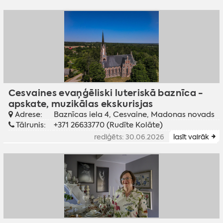
Cesvaines evaņģēliski luteriskā baznīca -
apskate, muzikālas ekskurisjas
Adrese:
Baznīcas iela 4, Cesvaine, Madonas novads
Tālrunis:
+371 26633770 (Rudīte Kolāte)
rediģēts: 30.06.2026
lasīt vairāk