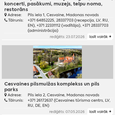
koncerti, pasākumi, muzejs, telpu noma,
restorāns
Adrese:
Pils iela 1, Cesvaine, Madonas novads
Tālrunis:
+371 64852225, 28337703 (recepcija, LV, RU,
EN), +371 22331112 (vadītāja), +371 28337703
(administrācija)
rediģēts: 23.07.2026
lasīt vairāk
Cesvaines pilsmuižas komplekss un pils
parks
Adrese:
Pils iela 2, Cesvaine, Madonas novads
Tālrunis:
+371 26172637 (Cesvaines tūrisma centrs, LV,
RU, DE, EN)
rediģēts: 07.05.2026
lasīt vairāk