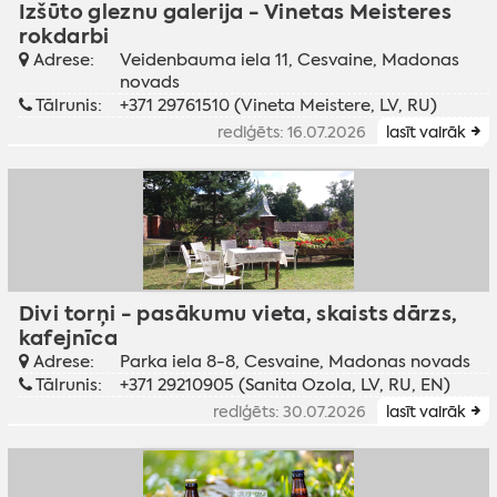
Izšūto gleznu galerija - Vinetas Meisteres
rokdarbi
Adrese:
Veidenbauma iela 11, Cesvaine, Madonas
novads
Tālrunis:
+371 29761510 (Vineta Meistere, LV, RU)
rediģēts: 16.07.2026
lasīt vairāk
Divi torņi - pasākumu vieta, skaists dārzs,
kafejnīca
Adrese:
Parka iela 8-8, Cesvaine, Madonas novads
Tālrunis:
+371 29210905 (Sanita Ozola, LV, RU, EN)
rediģēts: 30.07.2026
lasīt vairāk