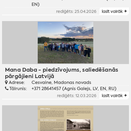
EN)
rediģēts: 25.04.2026
lasīt vairāk
Mana Daba - piedzīvojums, saliedēšanās
pārgājieni Latvijā
Adrese:
Cesvaine, Madonas novads
Tālrunis:
+371 28641457 (Agnis Galejs, LV, EN, RU)
rediģēts: 12.03.2026
lasīt vairāk