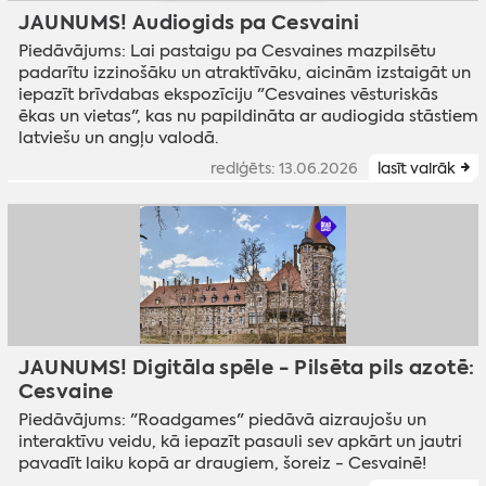
JAUNUMS! Audiogids pa Cesvaini
Piedāvājums: Lai pastaigu pa Cesvaines mazpilsētu
padarītu izzinošāku un atraktīvāku, aicinām izstaigāt un
iepazīt brīvdabas ekspozīciju "Cesvaines vēsturiskās
ēkas un vietas", kas nu papildināta ar audiogida stāstiem
latviešu un angļu valodā.
rediģēts: 13.06.2026
lasīt vairāk
JAUNUMS! Digitāla spēle - Pilsēta pils azotē:
Cesvaine
Piedāvājums: "Roadgames" piedāvā aizraujošu un
interaktīvu veidu, kā iepazīt pasauli sev apkārt un jautri
pavadīt laiku kopā ar draugiem, šoreiz - Cesvainē!