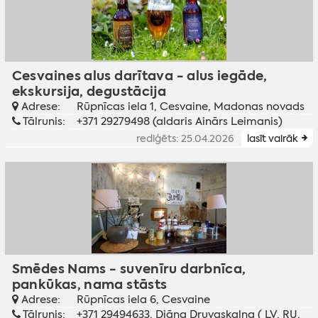
Cesvaines alus darītava - alus iegāde,
ekskursija, degustācija
Adrese:
Rūpnīcas iela 1, Cesvaine, Madonas novads
Tālrunis:
+371 29279498 (aldaris Ainārs Leimanis)
rediģēts: 25.04.2026
lasīt vairāk
Smēdes Nams - suvenīru darbnīca,
pankūkas, nama stāsts
Adrese:
Rūpnīcas iela 6, Cesvaine
Tālrunis:
+371 29494633, Diāna Druvaskalna ( LV, RU,