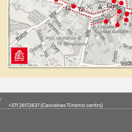
:
+371 26172637 (Cesvaines Tūrisma centrs)