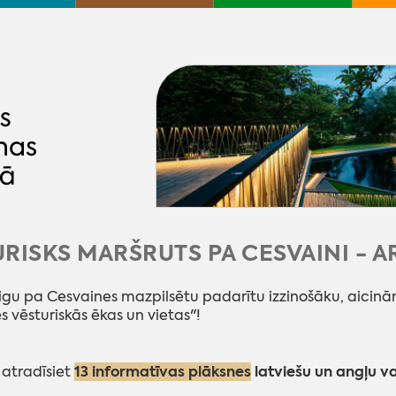
RISKS MARŠRUTS PA CESVAINI - A
igu pa Cesvaines mazpilsētu padarītu izzinošāku, aicinām
 vēsturiskās ēkas un vietas"!
13 informatīvas plāksnes
latviešu un angļu v
 atradīsiet