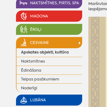
NAKTSMĪTNES, PIRTIS, SPA
Maršrutam
Iespējamo
MADONA
ĒRGĻI
CESVAINE
Apskates objekti, kultūra
Naktsmītnes
Ēdināšana
Telpas pasākumiem
Noderīgi
LUBĀNA