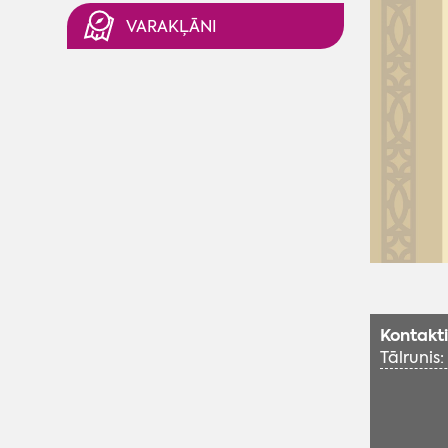
VARAKĻĀNI
Kontakti
Tālrunis: