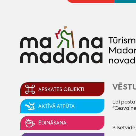
VĒSTU
APSKATES OBJEKTI
Lai pasta
AKTĪVĀ ATPŪTA
"Cesvaines
ĒDINĀŠANA
Pilsētvidē