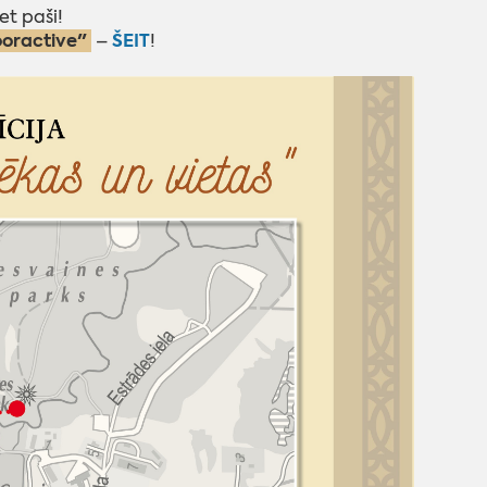
t paši!
oractive"
ŠEIT
–
!