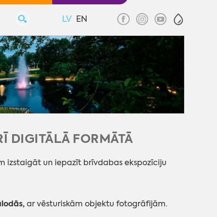
LV
EN
RĪ DIGITĀLĀ FORMĀTĀ
 izstaigāt un iepazīt brīvdabas ekspozīciju
alodās,
ar vēsturiskām objektu fotogrāfijām.