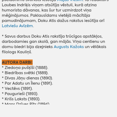
Laubes Indriķis viņam atsūtīja vēstuli, kurā atzina
humorista dāvanas, kas šur tur uzmirdzot viņa
mēģinājumos. Paklausīdams vietējā mācītāja
pamudinājumam, Doku Atis dažus rakstus iesūtīja arī
Latviešu Avīzēm
.
* Savus darbus Doku Atis rakstīja trūcīgos apstākļos,
darbodamies gan skolā, gan mājās. Viņa centienu un
domu biedri bija dzejnieks
Augusts Kažoks
un vēlākais
filologs Kauliņš.
AUTORA DARBI:
* Ziedoņa pušķīši (1888).
* Biedrības svētki (1889).
* Divas Jāņu dienas (1890).
* Par Adatu un Īlenu (1891).
* Vectēvs (1891).
* Paugurieši (1893).
* Krišs Laksts (1893).
* Mans Dzīves Rīts (1894).
* Sirdsapziņa (1901).
* Mākslinieks (skice, 1902).