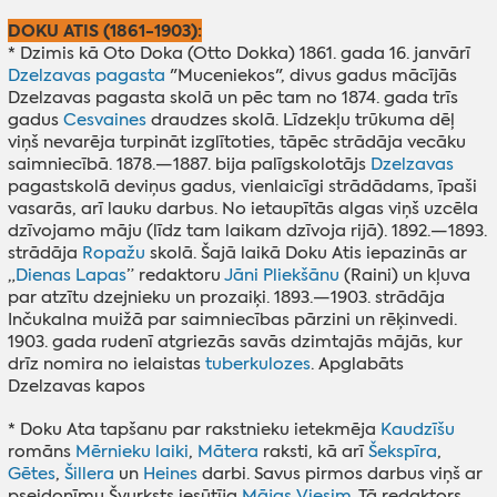
DOKU ATIS (1861-1903):
* Dzimis kā Oto Doka (Otto Dokka) 1861. gada 16. janvārī
Dzelzavas pagasta
"Muceniekos", divus gadus mācījās
Dzelzavas pagasta skolā un pēc tam no 1874. gada trīs
gadus
Cesvaines
draudzes skolā. Līdzekļu trūkuma dēļ
viņš nevarēja turpināt izglītoties, tāpēc strādāja vecāku
saimniecībā. 1878.—1887. bija palīgskolotājs
Dzelzavas
pagastskolā deviņus gadus, vienlaicīgi strādādams, īpaši
vasarās, arī lauku darbus. No ietaupītās algas viņš uzcēla
dzīvojamo māju (līdz tam laikam dzīvoja rijā). 1892.—1893.
strādāja
Ropažu
skolā. Šajā laikā Doku Atis iepazinās ar
„
Dienas Lapas
” redaktoru
Jāni Pliekšānu
(Raini) un kļuva
par atzītu dzejnieku un prozaiķi. 1893.—1903. strādāja
Inčukalna muižā par saimniecības pārzini un rēķinvedi.
1903. gada rudenī atgriezās savās dzimtajās mājās, kur
drīz nomira no ielaistas
tuberkulozes
. Apglabāts
Dzelzavas kapos
* Doku Ata tapšanu par rakstnieku ietekmēja
Kaudzīšu
romāns
Mērnieku laiki
,
Mātera
raksti, kā arī
Šekspīra
,
Gētes
,
Šillera
un
Heines
darbi. Savus pirmos darbus viņš ar
pseidonīmu Švurksts iesūtīja
Mājas Viesim
. Tā redaktors