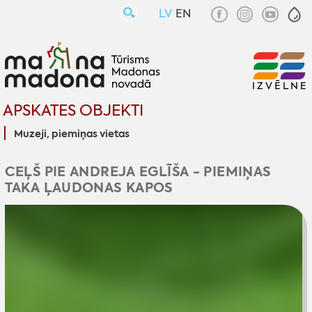
LV
EN
IZVĒLNE
APSKATES OBJEKTI
Muzeji, piemiņas vietas
CEĻŠ PIE ANDREJA EGLĪŠA - PIEMIŅAS
TAKA ĻAUDONAS KAPOS