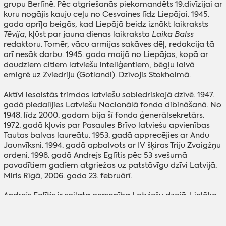
grupu Berlīnē. Pēc atgriešanās piekomandēts 19.divīzijai ar
kuru nogājis kauju ceļu no Cesvaines līdz Liepājai. 1945.
gada aprīļa beigās, kad Liepājā beidz iznākt laikraksts
Tēvija
, kļūst par jauna dienas laikraksta
Laika Balss
redaktoru. Tomēr, vācu armijas sakāves dēļ, redakcija tā
arī nesāk darbu. 1945. gada maijā no Liepājas, kopā ar
daudziem citiem latviešu inteliģentiem, bēgļu laivā
emigrē uz Zviedriju (Gotlandi). Dzīvojis Stokholmā.
Aktīvi iesaistās trimdas latviešu sabiedriskajā dzīvē. 1947.
gadā piedalījies Latviešu Nacionālā fonda dibināšanā. No
1948. līdz 2000. gadam bija šī fonda ģenerālsekretārs.
1972. gadā kļuvis par Pasaules Brīvo latviešu apvienības
Tautas balvas laureātu. 1953. gadā apprecējies ar Andu
Jaunvīksni. 1994. gadā apbalvots ar IV šķiras Triju Zvaigžņu
ordeni. 1998. gadā Andrejs Eglītis pēc 53 svešumā
pavadītiem gadiem atgriežas uz patstāvīgu dzīvi Latvijā.
Miris Rīgā, 2006. gada 23. februārī.
Andrejs Eglītis ir spilgta personība Latviešu dzejā. Lielāko
dzīves daļu pavadot trimdā, viņa dzejas galvenais
vēstījums un stūrakmens ir patriotisms un tēvzemes
mīlestība. Eglīša trimdā rakstīto liriku caurstrāvo