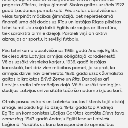
pagasta
Siliešos
, kalpu ģimenē. Skolas gaitas uzsācis 1922.
gadā Ļaudonas pamatskolā. Pēc skolas absolvēšanas
vēlas turpināt mācības ģimnāzijā, bet nepietiekamā
finansējuma dēļ dodas uz Rīgu un iestājas Rīgas pilsētas
tehnikumā. Jau šajā laikā Eglītis aizraujas ar literatūru,
tiek sarakstīti pirmie dzejoļi. Paralēli viņš arī aktīvi
aizraujas ar sportu, it sevišķi futbolu.
Pēc tehnikuma absolvēšanas 1935. gadā Andrejs Eglītis
tiek iesaukts Latvijas armijas obligātajā karadienestā.
Vēlas uzsākt virsnieka karjeru. 1936. gadā iestājas
karaskolā, bet drīz vien mācības pamet, jo saprot, ka
armijas dzīvei nav piemērots. 1938. gadā uzsāk žurnālista
gaitas laikrakstos
Brīvā Zeme
un
Rīts
. Darbojies arī
Latvijas radio informācijas daļā. Vēlās uzsākt teoloģijas
studijas Latvijas universitātē taču šo nodomu izjauc karš.
Otrais pasaules karš un Latviešu tautas liktenis tajā atstāj
smagu iespaidu Eglīša dzejā. 1943. gadā top Andreja
Eglīša un komponistes Lūcijas Garūtas kantāte
Dievs tava
zeme deg
. 1943. gadā Andreju Eglīti iesauc Latviešu
Leģionā. Nosūtīts uz kara korespondentu apmācības