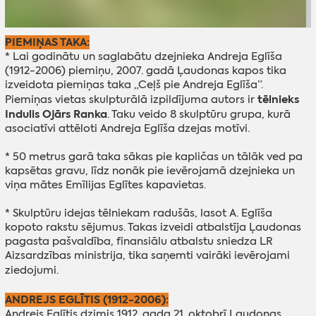
PIEMIŅAS TAKA:
* Lai godinātu un saglabātu dzejnieka Andreja Eglīša
(1912-2006) piemiņu, 2007. gadā Ļaudonas kapos tika
izveidota piemiņas taka „Ceļš pie Andreja Eglīša”.
tēlnieks
Piemiņas vietas skulpturālā izpildījuma autors ir
Indulis Ojārs Ranka
. Taku veido 8 skulptūru grupa, kurā
asociatīvi attēloti Andreja Eglīša dzejas motīvi.
* 50 metrus garā taka sākas pie kapličas un tālāk ved pa
kapsētas gravu, līdz nonāk pie ievērojamā dzejnieka un
viņa mātes Emīlijas Eglītes kapavietas.
* Skulptūru idejas tēlniekam radušās, lasot A. Eglīša
kopoto rakstu sējumus. Takas izveidi atbalstīja Ļaudonas
pagasta pašvaldība, finansiālu atbalstu sniedza LR
Aizsardzības ministrija, tika saņemti vairāki ievērojami
ziedojumi.
ANDREJS EGLĪTIS (1912-2006):
Andrejs Eglītis dzimis 1912. gada 21. oktobrī Ļaudonas