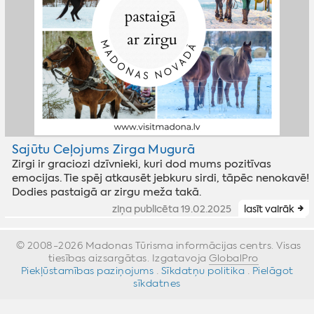
Sajūtu Ceļojums Zirga Mugurā
Zirgi ir graciozi dzīvnieki, kuri dod mums pozitīvas
emocijas. Tie spēj atkausēt jebkuru sirdi, tāpēc nenokavē!
Dodies pastaigā ar zirgu meža takā.
ziņa publicēta 19.02.2025
lasīt vairāk
© 2008-2026 Madonas Tūrisma informācijas centrs. Visas
tiesības aizsargātas. Izgatavoja
GlobalPro
»
Piekļūstamības paziņojums
·
Sīkdatņu politika
·
Pielāgot
sīkdatnes