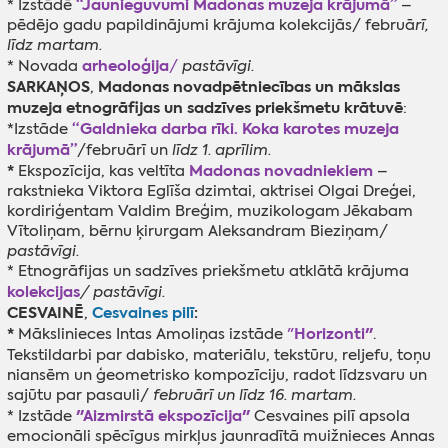
“Jaunieguvumi Madonas muzeja krājumā”
* Izstādē
–
pēdējo gadu papildinājumi krājuma kolekcijās/ februā
rī,
līdz martam.
arheoloģija
* Novada
/
pastāvīgi.
SARKAŅOS
Madonas novadpētniecības un mākslas
,
muzeja etnogrāfijas un sadzīves priekšmetu krātuvē
:
“Galdnieka darba rīki. Koka karotes muzeja
*Izstāde
krājumā”
/februārī un
līdz 1. aprīlim.
*
Madonas novadniekiem
Ekspozīcija, kas veltīta
–
rakstnieka Viktora Eglīša dzimtai, aktrisei Olgai Dreģei,
kordiriģentam Valdim Breģim, muzikologam Jēkabam
Vītoliņam, bērnu ķirurgam Aleksandram Bieziņam/
pastāvīgi.
* Etnogrāfijas un sadzīves priekšmetu atklātā krājuma
kolekcijas
/ pastāvīgi.
CESVAINĒ
Cesvaines pilī
:
,
*
Horizonti"
Mākslinieces Intas Amoliņas izstāde
"
.
Tekstildarbi par
dabisko, materiālu, tekstūru, reljefu, toņu
niansēm un ģeometrisko kompozīciju, radot līdzsvaru un
sajūtu par pasauli/
februārī un līdz 16. martam.
"Aizmirstā ekspozīcija"
* Izstāde
Cesvaines pilī apsola
emocionāli spēcīgus mirkļus jaunradītā muižnieces Annas