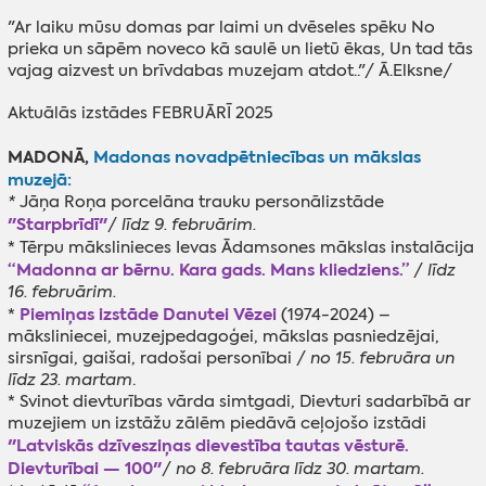
"Ar laiku mūsu domas par laimi un dvēseles spēku No
prieka un sāpēm noveco kā saulē un lietū ēkas, Un tad tās
vajag aizvest un brīvdabas muzejam atdot.."/ Ā.Elksne/
Aktuālās izstādes FEBRUĀRĪ 2025
MADONĀ,
Madonas novadpētniecības un mākslas
muzejā:
*
Jāņa Roņa porcelāna trauku personālizstāde
"Starpbrīdī"
/
līdz 9. februārim.
*
Tērpu mākslinieces Ievas Ādamsones mākslas instalācija
“Madonna ar bērnu. Kara gads. Mans kliedziens.”
/
līdz
16. februārim.
Piemiņas izstāde
Danutei Vēzei
*
(1974-2024) –
māksliniecei, muzejpedagoģei, mākslas pasniedzējai,
sirsnīgai, gaišai, radošai personībai /
no 15. februāra un
līdz 23. martam
.
* Svinot dievturības vārda simtgadi, Dievturi sadarbībā ar
muzejiem un izstāžu zālēm piedāvā ceļojošo izstādi
"Latviskās dzīvesziņas dievestība tautas vēsturē.
Dievturībai — 100"
/
no 8. februāra līdz 30. martam.