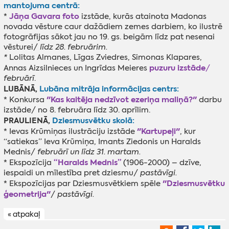
mantojuma centrā:
Jāņa Gavara foto
*
izstāde, kurās atainota Madonas
novada vēsture caur dažādiem zemes darbiem, ko ilustrē
fotogrāfijas sākot jau no 19. gs. beigām līdz pat nesenai
vēsturei/
līdz 28. februārim.
*
Lolitas Almanes, Līgas Zviedres, Simonas Klapares,
puzuru izstāde
Annas Aizsilnieces un Ingrīdas Meieres
/
februārī
.
LUBĀNĀ,
Lubāna mitrāja informācijas centrs:
"Kas kaitēja nedzīvot ezeriņa maliņā?"
* Konkursa
darbu
izstāde/ no 8. februāra līdz 30. aprīlim.
PRAULIENĀ,
Dziesmusvētku skolā:
"Kartupeļi"
* Ievas Krūmiņas ilustrāciju izstāde
, kur
“satiekas” Ieva Krūmiņa, Imants Ziedonis un Haralds
Mednis/
februārī un līdz 31. martam.
“Haralds Mednis”
* Ekspozīcija
(1906-2000) – dzīve,
iespaidi un mīlestība pret dziesmu/
pastāvīgi.
"Dziesmusvētku
* Ekspozīcijas par Dziesmusvētkiem spēle
ģeometrija"
/
pastāvīgi.
« atpakaļ