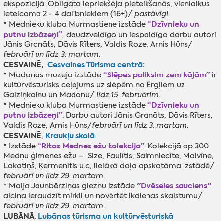
ekspozīcijā. Obligāta iepriekšēja pieteikšanās, vienlaikus
ieteicama 2 - 4 dalībniekiem (16+)/
pastāvīgi
.
“Dzīvnieku un
* Mednieku kluba Murmastiene izstāde
putnu izbāzeņi”
, daudzveidīgo un iespaidīgo darbu autori
Jānis Granāts, Dāvis Rīters, Valdis Roze, Arnis Hūns/
februārī un līdz 3. martam
.
CESVAINĒ,
Cesvaines Tūrisma centrā:
“Slēpes paliksim zem kājām”
* Madonas muzeja izstāde
ir
kultūrvēsturisks ceļojums uz slēpēm no Ērgļiem uz
Gaiziņkalnu un Madonu/
līdz 15. februārim.
“Dzīvnieku un
* Mednieku kluba Murmastiene izstāde
putnu izbāzeņi”
. Darbu autori Jānis Granāts, Dāvis Rīters,
Valdis Roze, Arnis Hūns/
februārī un līdz 3. martam.
CESVAINĒ
Kraukļu skolā
,
:
“Ritas Mednes ežu kolekcija”
* Izstāde
. Kolekcijā ap 300
Medņu ģimenes ežu – Size, Paulītis, Saimniecīte, Malvīne,
Lakatiņš, Ķermenītis u.c, lielākā daļa apskatāma izstādē/
februārī un līdz 29. martam
.
"Dvēseles sauciens"
* Maija Jaunbērziņas gleznu izstāde
aicina ieraudzīt mirkli un novērtēt ikdienas skaistumu/
februārī un līdz 29. martam
.
LUBĀNĀ
Lubānas tūrisma un kultūrvēsturiskā
,