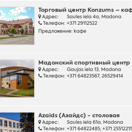
Торговый центр Konzums – каф
Адрес:
Saules iela 4a, Madona
Телефон:
+371 29112522
Предложение:
kафе
Мадонский спортивный центр
Адрес:
Gaujas iela 13, Madona
Телефон:
+371 64823567, 26529414
Azaids (Азайдс) - cтоловая
Адрес:
Saules iela 61a, Madona
Телефон:
+371 64822485, +371 2551221