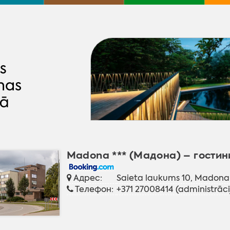
Madona *** (Мадона) – гости
Адрес:
Saieta laukums 10, Madona
Телефон:
+371 27008414 (administrācij