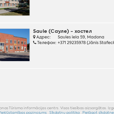
Saule (Сауле) - хостел
Адрес:
Saules iela 59, Madona
Телефон:
+371 29235978 (Jānis Stafecki
s Tūrisma informācijas centrs. Visas tiesības aizsargātas. Iz
Piekļūstamības paziņojums
·
Sīkdatņu politika
·
Pielāgot sīkdatne