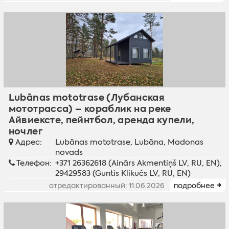
Lubānas mototrase (Лубанская
мототрасса) – кораблик на реке
Айвиексте, пейнтбол, аренда купели,
ночлег
Адрес:
Lubānas mototrase, Lubāna, Madonas
novads
Телефон:
+371 26362618 (Ainārs Akmentiņš LV, RU, EN),
29429583 (Guntis Klikučs LV, RU, EN)
отредактированный: 11.06.2026
подробнее