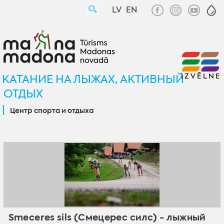
LV
EN
IZVĒLNE
KАТАНИЕ НА ЛЫЖАХ, AКТИВНЫЙ
ОТДЫХ
Центр спорта и отдыха
Smeceres sils (Смецерес силс) - лыжный