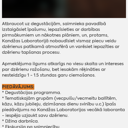
Atbraucot uz degustācijām, saimnieka pavadībā
izstaigāsiet īpašumu, iepazīsieties ar darbības
pirmsākumiem un nākotnes plāniem, un, protams,
Kandžas Laboratorijā nobaudīsiet vismaz piecu veidu
dzērienus patīkamā atmosfērā un varēsiet iepazīties ar
dzērienu tapšanas procesu.
Apmeklējuma ilgums atkarīgs no viesu skaita un intereses
par dzērienu ražošanu, bet iesakām rēķināties ar
nesteidzīgu 1 - 1.5 stundas garu ciemošanos.
PIEDĀVĀJUMS:
* Degustācijas programma.
* Tematiskajām grupām (vecpuišu/vecmeitu ballītēm,
kāzu, kāzu jubileju, dzimšanas dienu svinību u.c.) īpašs
piedāvājums no Kandžas Laboratorijas vecākā laboranta
- iespēja uzjaukt savu dzērienu.
* Džina darbnīca.
* Ekskursija pa saimniecību.