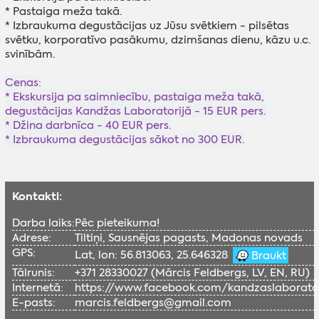
* Pastaiga meža takā.
* Izbraukuma degustācijas uz Jūsu svētkiem - pilsētas
svētku, korporatīvo pasākumu, dzimšanas dienu, kāzu u.c.
svinībām.
Cenas:
* Ekskursija pa saimniecību, pastaiga meža takā,
degustācijas Kandžas Laboratorijā - 15 EUR pers.
* Džina darbnīca - 40 EUR pers.
* Izbraukuma degustācijas sākot no 300 EUR.
Kontakti:
Darba laiks:
Pēc pieteikuma!
Adrese:
Tiltiņi, Sausnējas pagasts, Madonas novads
GPS:
Lat, lon: 56.813063, 25.646328
Braukt
Tālrunis:
+371 28330027 (Mārcis Feldbergs, LV, EN, RU)
Internetā:
https://www.facebook.com/kandzaslaborator
E-pasts:
marcis.feldbergs@gmail.com