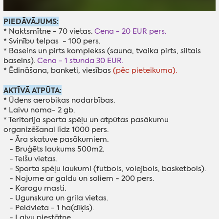
PIEDĀVĀJUMS:
* Naktsmītne - 70 vietas.
Cena - 20 EUR pers.
* Svinību telpas - 100 pers.
* Baseins un pirts komplekss (sauna, tvaika pirts, siltais
baseins).
Cena - 1 stunda 30 EUR.
* Ēdināšana, banketi, viesības
(pēc pieteikuma).
AKTĪVĀ ATPŪTA:
* Ūdens aerobikas nodarbības.
* Laivu noma- 2 gb.
* Teritorija sporta spēļu un atpūtas pasākumu
organizēšanai līdz 1000 pers.
- Āra skatuve pasākumiem.
- Bruģēts laukums 500m2.
- Telšu vietas.
- Sporta spēļu laukumi (futbols, volejbols, basketbols).
- Nojume ar galdu un soliem - 200 pers.
- Karogu masti.
- Ugunskura un grila vietas.
- Peldvieta - 1 ha(dīķis).
- Laivu piestātne.