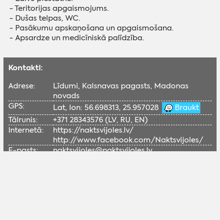
- Teritorijas apgaismojums.
- Dušas telpas, WC.
- Pasākumu apskaņošana un apgaismošana.
- Apsardze un medicīniskā palīdzība.
Kontakti:
Adrese:
Līdumi, Kalsnavas pagasts, Madonas
novads
GPS:
Lat, lon: 56.698313, 25.957028
Braukt
Tālrunis:
+371 28343576 (LV, RU, EN)
Internetā:
https://naktsvijoles.lv/
http://www.facebook.com/Naktsvijoles/
E-pasts:
naktsvijoles@naktsvijoles.lv ​