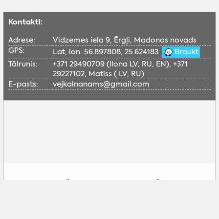
Kontakti:
Adrese:
Vidzemes iela 9, Ērgļi, Madonas novads
GPS:
Lat, lon: 56.897808, 25.624183
Braukt
Tālrunis:
+371 29490709 (Ilona LV, RU, EN), +371
29227102, Matīss ( LV, RU)
E-pasts:
vejkalnanams@gmail.com
Lai skatītu šo Google karti, nepieciešams
iespējot sociālās sīkdatnes.
Pielāgot sīkdatnes