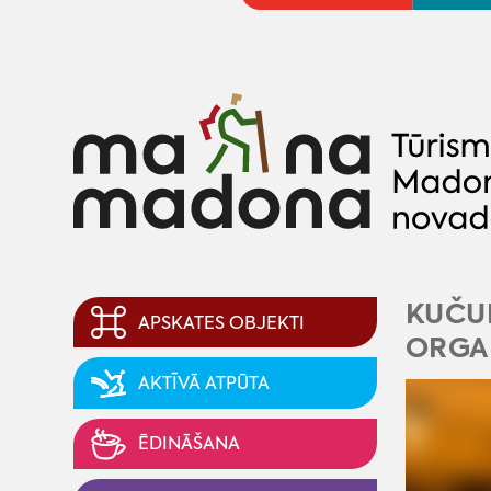
KUČUR
APSKATES OBJEKTI
ORGAN
AKTĪVĀ ATPŪTA
ĒDINĀŠANA