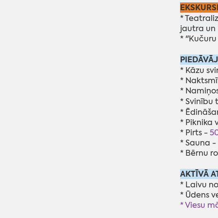
EKSKURSI
* Teatra
jautra un 
* "Kučuru
PIEDĀVĀ
* Kāzu sv
* Naktsmī
* Namiņos
* Svinību 
* Ēdināša
* Piknika 
* Pirts -
5
0
* Sauna -
* Bērnu ro
AKTĪVĀ A
* Laivu n
* Ūdens ve
* Viesu m