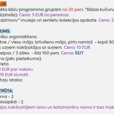
JA:
lizēta kāzu programma grupām
no 20 pers.
"Kāzas kučuru
izzinoša).
Cena: 3 EUR no personas.
 dzirnavu" muzeja un senlietu kolekcijas apskate.
Cena: 2
JUMS:
inību organizēšana.
tne / viesu māja, brīvdienu māja, pirts namiņš - kopā 50
 uzņem nakšņotājus ar suņiem.
Cena: 10 EUR.
ŠEIT
telpas / 3 zāles - līdz 100 pers.
Cenas
na (pēc pieteikuma).
vieta.
 EUR par vakaru.
15 EUR stundā.
taļu istaba.
TPŪTA:
oma - 2.
losipēdi - 2.
ājas nakšņotājiem laivu un katamarānu noma ir bez mak