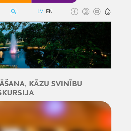
LV
EN
ĀŠANA, KĀZU SVINĪBU
SKURSIJA