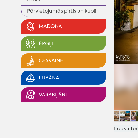
Pārvietojamās pirtis un kubli
MADONA
ĒRGĻI
CESVAINE
LUBĀNA
VARAKĻĀNI
Lauku tūr