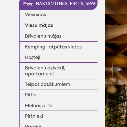
NAKTSMĪTNES, PIRTIS, SPA
Viesnīcas
Viesu mājas
Brīvdienu mājas
Kempingi, atpūtas vietas
Hosteļi
Brīvdienu dzīvokļi,
apartamenti
Telpas pasākumiem
Pirtis
◄
Melnās pirtis
Pirtnieki
Baseini