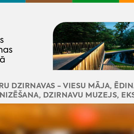
U DZIRNAVAS - VIESU MĀJA, ĒDIN
IZĒŠANA, DZIRNAVU MUZEJS, EK