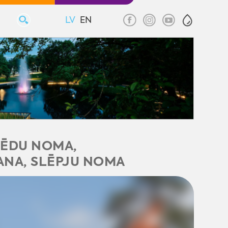
LV
EN
PĒDU NOMA,
ANA, SLĒPJU NOMA