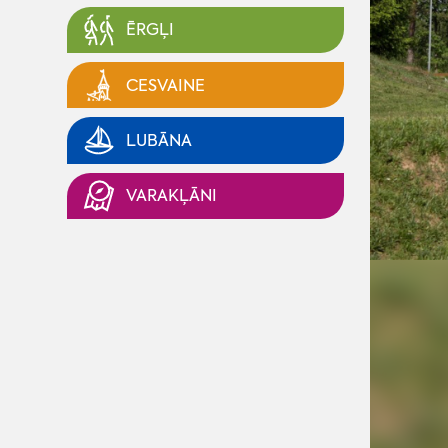
ĒRGĻI
CESVAINE
LUBĀNA
VARAKĻĀNI