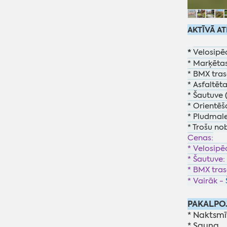
AKTĪVĀ AT
*
Velosipē
* Marķētas
* BMX tras
* Asfaltēt
* Šautuve 
* Orientēš
* Pludmale
* Trošu no
Cenas:
* Velosipē
* Šautuve: 
* BMX tras
* Vairāk -
PAKALPO
* Naktsmīt
* Sauna.