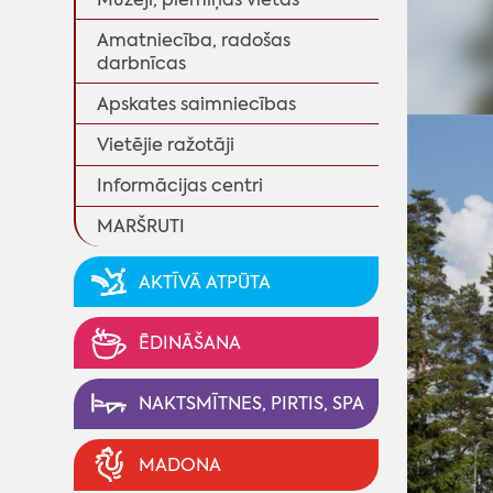
Amatniecība, radošas
darbnīcas
Apskates saimniecības
Vietējie ražotāji
Informācijas centri
MARŠRUTI
AKTĪVĀ ATPŪTA
ĒDINĀŠANA
NAKTSMĪTNES, PIRTIS, SPA
◄
MADONA