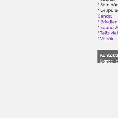
* Semināru
* Grupu ē
Cenas:
* Brīvdien
* Sauna 2
* Telts vi
* Vairāk -
Kontakti
Darba la
Adrese:
GPS: