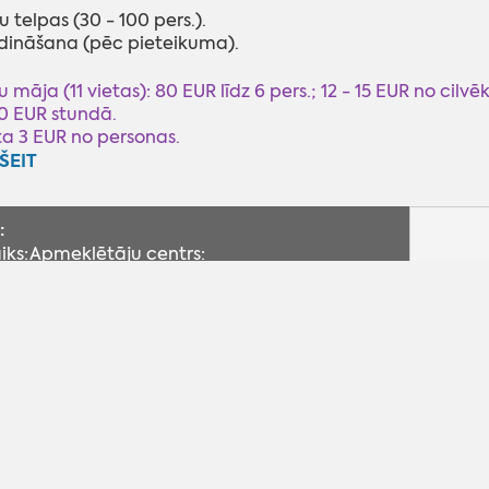
 telpas (30 - 100 pers.).
dināšana (pēc pieteikuma).
u māja (11 vietas): 80 EUR līdz 6 pers.; 12 - 15 EUR no cilvē
0 EUR stundā.
eta 3 EUR no personas.
ŠEIT
:
iks:
Apmeklētāju centrs:
P 9.00 - 20.00
O 9.00 - 20.00
T 9.00 - 20.00
C 9.00 - 20.00
P 9.00 - 20.00
Lai
S 10.00 - 19.00
ies
Sv 10.00 - 19.00
Biatlona trase, Smeceres sils, Madona
Lat, lon: 56.840886, 26.190763
Braukt