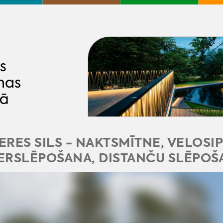
RES SILS - NAKTSMĪTNE, VELOSI
ERSLĒPOŠANA, DISTANČU SLĒPOŠ