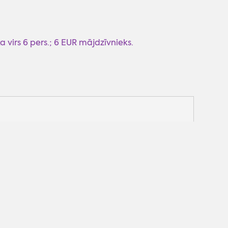
ka virs 6 pers.; 6 EUR mājdzīvnieks.
 skatītu šo Google karti, nepieciešams
pējot sociālās sīkdatnes.
Pielāgot sīkdatnes