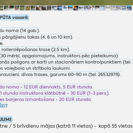
PŪTA vasarā:
du noma (14 gab.).
 pārgājienu takas (4, 6 un 10 km).
e.
a rollerslēpošanas trase (2,5 km).
(30 mērķi, apgaismojums, instruktors pēc pieteikuma).
anās poligons ar karti un stacionāriem kontrolpunktiem (tel. 
s volejbola un strītbola laukumi.
braucieni, divas trases, garums 60-90 m (tel. 26532979).
da noma - 12 EUR diennakts, 5 EUR stunda.
1 stunda instruktora klātbūtnē - 30 EUR (1-3 pers.).
es barjeras izmantošana - 20 EUR stunda.
ŠEIT
JUMI:
ne / 5 brīvdienu mājas (katrā 11 vietas) - kopā 55 vietas