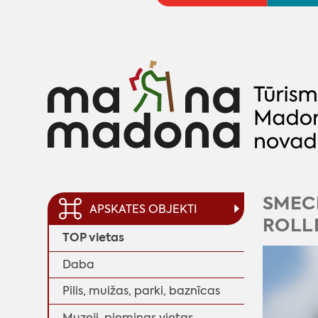
SMECE
APSKATES OBJEKTI
ROLL
TOP vietas
Daba
Pilis, muižas, parki, baznīcas
Muzeji, piemiņas vietas