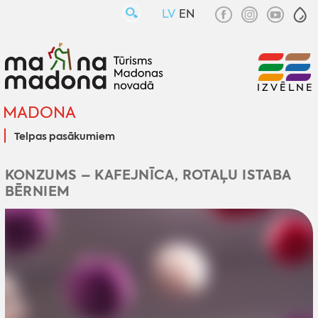
LV
EN
IZVĒLNE
MADONA
Telpas pasākumiem
KONZUMS – KAFEJNĪCA, ROTAĻU ISTABA
BĒRNIEM