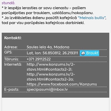
stundā.
* Ir iespēja ierasties ar savu cienastu - pašiem
parūpējoties par traukiem, uzklāšanu/nokopšanu.
* Ja izvēlēsieties ēdienu pasūtīt kafejnīcā
"Melnais bullis"
,
tad par visu parūpēsies kafejnīcas darbinieki.
Kontakti:
Adrese:
Saules iela 4a, Madona
GPS:
Lat, lon: 56.850812, 26.219311
Braukt
Tālrunis:
+371 29112522
Internetā:
http://www.konzums.lv/2-
stavs.html#contacts2-2i;
http://www.konzums.lv/2-
stavs.html#contacts2-2a;
https://www.facebook.com/Konzums
E-pasts:
specipasumi@inbox.lv