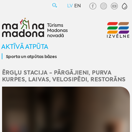
LV
EN
IZVĒLNE
AKTĪVĀ ATPŪTA
Sporta un atpūtas bāzes
ĒRGĻU STACIJA - PĀRGĀJIENI, PURVA
KURPES, LAIVAS, VELOSIPĒDI, RESTORĀNS