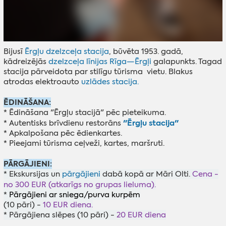
Bijusī
Ērgļu dzelzceļa stacija
, būvēta 1953. gadā,
kādreizējās
dzelzceļa līnijas Rīga—Ērgļi
galapunkts. Tagad
stacija pārveidota par stilīgu tūrisma vietu. Blakus
atrodas elektroauto
uzlādes stacija.
ĒDINĀŠANA:
* Ēdināšana "Ērgļu stacijā" pēc pieteikuma.
"Ērgļu stacija"
* Autentisks brīvdienu restorāns
* Apkalpošana pēc ēdienkartes.
* Pieejami tūrisma ceļveži, kartes, maršruti.
PĀRGĀJIENI:
* Ekskursijas un
pārgājieni
dabā kopā ar Māri Olti.
Cena -
no 300 EUR (atkarīgs no grupas lieluma).
*
Pārgājieni ar sniega/purva kurpēm
(10 pāri) -
10 EUR diena.
* Pārgājiena slēpes (10 pāri) -
20 EUR diena