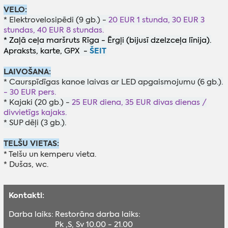
VELO:
* Elektrovelosipēdi (9 gb.) -
20 EUR 1 stunda, 30 EUR 3
stundas, 40 EUR 8 stundas.
* Zaļā ceļa maršruts Rīga - Ērgļi (bijusī dzelzceļa līnija).
ŠEIT
Apraksts, karte, GPX -
LAIVOŠANA:
* Caurspīdīgas kanoe laivas ar LED apgaismojumu (6 gb.).
- 30 EUR pers.
* Kajaki (20 gb.) -
25 EUR diena, 35 EUR divas dienas /
divvietīgs kajaks.
* SUP dēļi (3 gb.).
TELŠU VIETAS:
* Telšu un kemperu vieta.
* Dušas, wc.
Kontakti:
Darba laiks:
Restorāna darba laiks:
Pk ,S, Sv 10.00 - 21.00