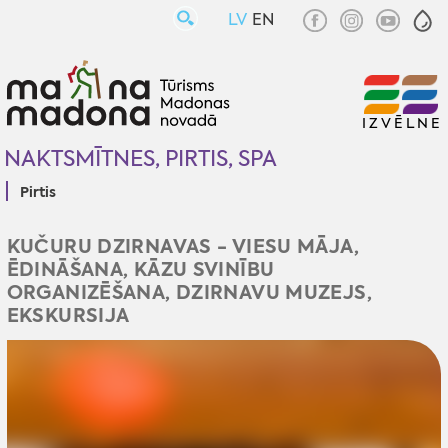
LV
EN
IZVĒLNE
NAKTSMĪTNES, PIRTIS, SPA
Pirtis
KUČURU DZIRNAVAS - VIESU MĀJA,
ĒDINĀŠANA, KĀZU SVINĪBU
ORGANIZĒŠANA, DZIRNAVU MUZEJS,
EKSKURSIJA