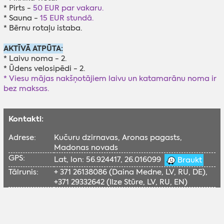
* Pirts -
5
0 EUR par vakaru.
* Sauna -
15 EUR stundā.
* Bērnu rotaļu istaba.
AKTĪVĀ ATPŪTA:
* Laivu noma - 2.
* Ūdens velosipēdi - 2.
* Viesu mājas nakšņotājiem laivu un katamarānu noma ir
bez maksas.
Kontakti:
Adrese:
Kučuru dzirnavas, Aronas pagasts,
Madonas novads
GPS:
Lat, lon: 56.924417, 26.016099
Braukt
Tālrunis:
+ 371 26138086 (Daina Medne, LV, RU, DE),
+371 29332642 (Ilze Stūre, LV, RU, EN)
Internetā:
http://www.kucuri.lv
E-pasts:
kucuri@inbox.lv