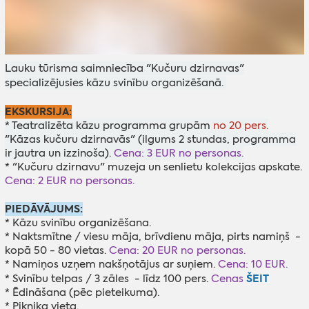
Lauku tūrisma saimniecība "Kučuru dzirnavas"
specializējusies kāzu svinību organizēšanā.
EKSKURSIJA:
* Teatralizēta kāzu programma grupām
no 20 pers.
"Kāzas kučuru dzirnavās" (ilgums 2 stundas, programma
ir jautra un izzinoša).
Cena: 3 EUR no personas.
* "Kučuru dzirnavu" muzeja un senlietu kolekcijas apskate.
Cena: 2 EUR no personas.
PIEDĀVĀJUMS:
* Kāzu svinību organizēšana.
* Naktsmītne / viesu māja, brīvdienu māja, pirts namiņš -
kopā 50 - 80 vietas.
Cena: 20 EUR no personas.
* Namiņos uzņem nakšņotājus ar suņiem.
Cena: 10 EUR.
ŠEIT
* Svinību telpas / 3 zāles - līdz 100 pers.
Cenas
* Ēdināšana (pēc pieteikuma).
* Piknika vieta.