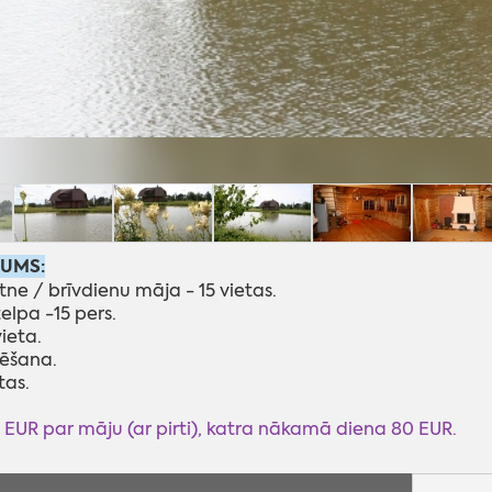
JUMS:
tne / brīvdienu māja - 15 vietas.
telpa -15 pers.
vieta.
ēšana.
tas.
 EUR par māju (ar pirti), katra nākamā diena 80 EUR.