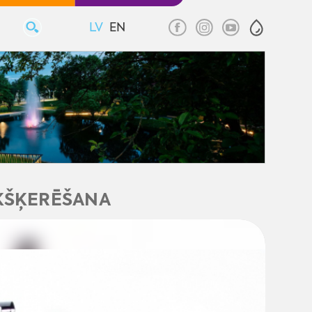
LV
EN
AKŠĶERĒŠANA