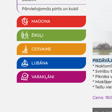
Pārvietojamās pirtis un kubli
MADONA
ĒRGĻI
CESVAINE
PIEDĀVĀ
LUBĀNA
* Naktsmī
* Svinību 
* Piknika 
VARAKĻĀNI
* Makšķer
* Telšu vie
Cena: 160