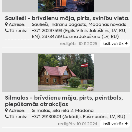
Saulieši - brīvdienu māja, pirts, svinību vieta.
Adrese:
Saulieši, Indrānu pagasts, Madonas novads
Tālrunis:
+371 20287593 (Egīls Vilnis Jakuškins, LV, RU,
EN), 28734739 Lāsma Jakuškina (LV, RU)
rediģēts: 10.11.2025
lasīt vairāk
Silmalas - brīvdienu māja, pirts, peintbols,
piepūšamās atrakcijas
Adrese:
Silmalas, Sila iela 2, Madona
Tālrunis:
+371 29130801 (Arkādijs Pušmucāns, LV, RU)
rediģēts: 10.01.2024
lasīt vairāk