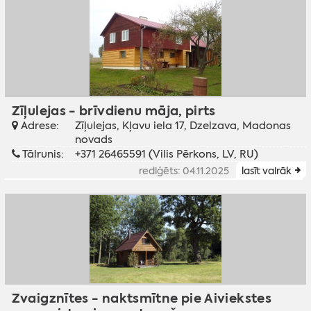
Zīļulejas - brīvdienu māja, pirts
Adrese:
Zīļulejas, Kļavu iela 17, Dzelzava, Madonas
novads
Tālrunis:
+371 26465591 (Vilis Pērkons, LV, RU)
rediģēts: 04.11.2025
lasīt vairāk
Zvaigznītes - naktsmītne pie Aiviekstes