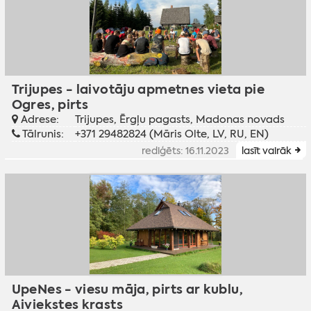
Trijupes - laivotāju apmetnes vieta pie
Ogres, pirts
Adrese:
Trijupes, Ērgļu pagasts, Madonas novads
Tālrunis:
+371 29482824 (Māris Olte, LV, RU, EN)
rediģēts: 16.11.2023
lasīt vairāk
UpeNes - viesu māja, pirts ar kublu,
Aiviekstes krasts