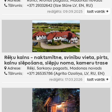
Adrese:
Runči, Aronas pagasts, Madonas novads
Tālrunis:
+371 29332642 (Ilze Stūre LV, EN, RU)
rediģēts: 09.09.2025
lasīt vairāk
Rēķu kalns - naktsmītne, svinību vieta, pirts,
kalnu slēpošana, slēpju noma, kameru trase
Adrese:
Rēķi, Sarkaņu pagasts, Madonas novads
Tālrunis:
+371 26535786 (Agrita Ozoliņa, LV, RU, EN)
rediģēts: 17.03.2026
lasīt vairāk