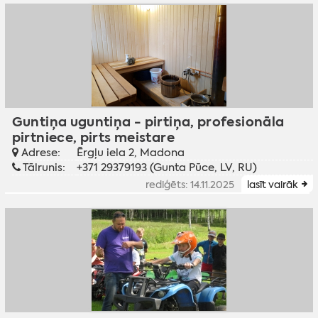
Guntiņa uguntiņa - pirtiņa, profesionāla
pirtniece, pirts meistare
Adrese:
Ērgļu iela 2, Madona
Tālrunis:
+371 29379193 (Gunta Pūce, LV, RU)
rediģēts: 14.11.2025
lasīt vairāk