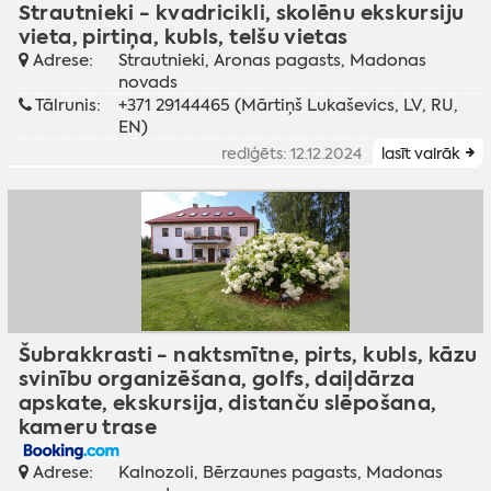
Strautnieki - kvadricikli, skolēnu ekskursiju
vieta, pirtiņa, kubls, telšu vietas
Adrese:
Strautnieki, Aronas pagasts, Madonas
novads
Tālrunis:
+371 29144465 (Mārtiņš Lukaševics, LV, RU,
EN)
rediģēts: 12.12.2024
lasīt vairāk
Šubrakkrasti - naktsmītne, pirts, kubls, kāzu
svinību organizēšana, golfs, daiļdārza
apskate, ekskursija, distanču slēpošana,
kameru trase
Adrese:
Kalnozoli, Bērzaunes pagasts, Madonas