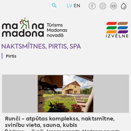
LV
EN
IZVĒLNE
NAKTSMĪTNES, PIRTIS, SPA
Pirtis
Runči - atpūtas komplekss, naktsmītne,
svinību vieta, sauna, kubls