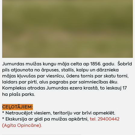
Jumurdas muižas kungu māja celta ap 1856. gadu. Šobrīd
pils atjaunota no ārpuses, stallis, kalpu un dārznieka
mājas kļuvušas par viesnīcu, ūdens tornis par skatu torni,
laidars par pirti, alus pagrabs par saimniecības ēku.
Komplekss atrodas Jumurdas ezera krastā, to ieskauj 17
ha plašs parks.
CEĻOTĀJIEM:
* Netraucējot viesiem, teritoriju var brīvi apmeklēt.
* Ekskursija ar gidi pa muižas apkārtni,
tel. 29400442
(Agita Opincāne).