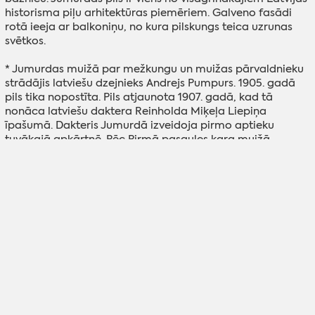
historisma piļu arhitektūras piemēriem. Galveno fasādi
rotā ieeja ar balkoniņu, no kura pilskungs teica uzrunas
svētkos.
* Jumurdas muižā par mežkungu un muižas pārvaldnieku
strādājis latviešu dzejnieks Andrejs Pumpurs. 1905. gadā
pils tika nopostīta. Pils atjaunota 1907. gadā, kad tā
nonāca latviešu daktera Reinholda Miķeļa Liepiņa
īpašumā. Dakteris Jumurdā izveidoja pirmo aptieku
tuvākajā apkārtnē. Pēc Pirmā pasaules kara muižā
apmetušies bezpajumtnieki. Vēlāk pirmajā stāvā ierīkota
pienotava, bet kopš 1929. gada Jumurdas pamatskola.
Patlaban pils tiek atjaunota.
NODERĪGI:
Tūrisma piedāvājums
"Iepazīsti Madonas novada muižas".