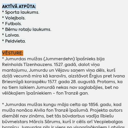
AKTĪVĀ ATPŪTA:
* Sporta laukums.
* Volejbols.
* Futbols.
* Bērnu rotaļu laukums.
* Laivas.
* Peldvieta.
VĒSTURE:
* Jumurdas muižas (Jummerdehn) īpašnieks bija
Reinholds Tīzenhauzens. 1527. gadā, dalot viņa
mantojumu, Jumurdu un Vējavu saņem viņa dēls, kurš
dziļā vecumā mira kā karavīrs, aizstāvot Ērgļus pret Ivana
Briesmīgā karaspēku 1577. gada 28. augustā. Protams, ka
no tiem laikiem Jumurdā nekas nav saglabājies, bet no
vēlākajiem īpašniekiem - fon Tranzē gan.
*
Jumurdas muižas kungu māja celta ap 1856. gadu, kad
muiža nonāca Alvila fon Tranzē īpašumā.
Projekta autors
diemžēl nav zināms, bet tās būvdarbus vadīja lībiešu
būvmeistars Mārcis Sārums, kurš ir cēlis arī Vecpiebalgas
baznīcu. Jumurdas pils ir viens no visagrīnākajiem Latvijas