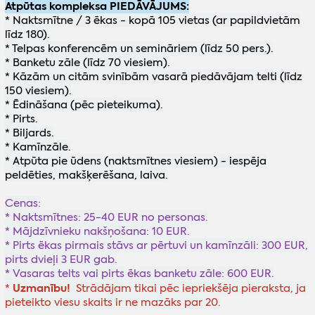
Atpūtas kompleksa PIEDĀVĀJUMS:
* Naktsmītne / 3 ēkas - kopā 105 vietas (ar papildvietām
līdz 180).
* Telpas konferencēm un semināriem (līdz 50 pers.).
* Banketu zāle (līdz 70 viesiem).
* Kāzām un citām svinībām vasarā piedāvājam telti (līdz
150 viesiem).
* Ēdināšana (pēc pieteikuma).
* Pirts.
* Biljards.
* Kamīnzāle.
* Atpūta pie ūdens (naktsmītnes viesiem) - iespēja
peldēties, makšķerēšana, laiva.
Cenas:
* Naktsmītnes: 25-40 EUR no personas.
* Mājdzīvnieku nakšņošana: 10 EUR.
* Pirts ēkas pirmais stāvs ar pērtuvi un kamīnzāli: 300 EUR,
pirts dvieļi 3 EUR gab.
* Vasaras telts vai pirts ēkas banketu zāle: 600 EUR.
Uzmanību!
*
Strādājam tikai pēc iepriekšēja pieraksta, ja
pieteikto viesu skaits ir ne mazāks par 20.