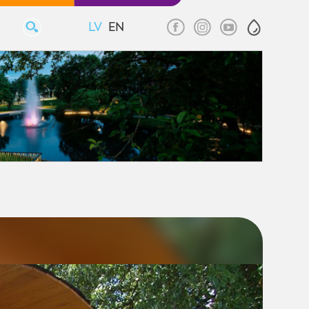
LV
EN