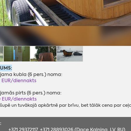
JUMS:
ojama kubla (6 pers.) noma:
0 EUR/diennakts
jamās pirts (6 pers.) noma:
0 EUR/diennakts
upē un tuvākajā apkārtnē par brīvu, bet tālāk cena par ceļa
:
+371 29372117, +371 28893026 (Dace Kalniņa, LV, RU)