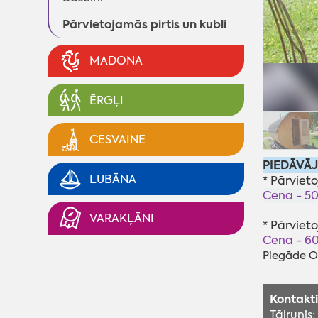
Pārvietojamās pirtis un kubli
MADONA
ĒRGĻI
CESVAINE
PIEDĀVĀ
LUBĀNA
* Pārviet
Cena - 5
VARAKĻĀNI
* Pārvieto
Cena - 6
Piegāde Oš
Kontakti
Tālrunis: