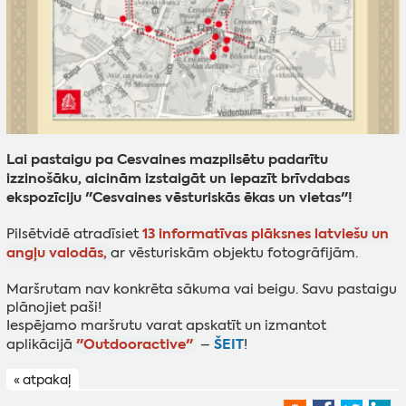
Lai pastaigu pa Cesvaines mazpilsētu padarītu
izzinošāku, aicinām izstaigāt un iepazīt brīvdabas
ekspozīciju "Cesvaines vēsturiskās ēkas un vietas"!
13 informatīvas plāksnes
latviešu un
Pilsētvidē atradīsiet
angļu valodās,
ar vēsturiskām objektu fotogrāfijām.
Maršrutam nav konkrēta sākuma vai beigu. Savu pastaigu
plānojiet paši!
Iespējamo maršrutu varat apskatīt un izmantot
"Outdooractive"
ŠEIT
aplikācijā
–
!
« atpakaļ