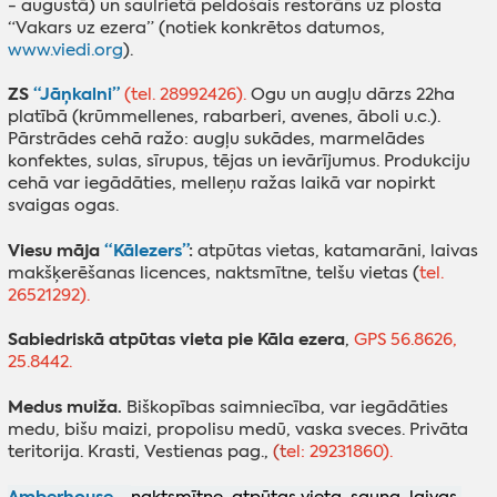
- augustā) un saulrietā peldošais restorāns uz plosta
“Vakars uz ezera” (notiek konkrētos datumos,
www.viedi.org
).
ZS
“Jāņkalni”
(tel. 28992426).
Ogu un augļu dārzs 22ha
platībā (krūmmellenes, rabarberi, avenes, āboli u.c.).
Pārstrādes cehā ražo: augļu sukādes, marmelādes
konfektes, sulas, sīrupus, tējas un ievārījumus. Produkciju
cehā var iegādāties, melleņu ražas laikā var nopirkt
svaigas ogas.
Viesu māja
“Kālezers”
:
atpūtas vietas, katamarāni, laivas
makšķerēšanas licences, naktsmītne, telšu vietas (
tel.
26521292).
Sabiedriskā atpūtas vieta pie Kāla ezera
,
GPS 56.8626,
25.8442.
Medus muiža.
Biškopības saimniecība, var iegādāties
medu, bišu maizi, propolisu medū, vaska sveces. Privāta
teritorija. Krasti, Vestienas pag.,
(
t
el: 29231860).
Amberhouse -