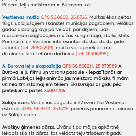
Pūcem, leļļu meistaram A. Burovam u.c.
Vestienas muiža
GPS 56.8660, 25.8726.
Muižas ēkas celtas
18.gs. uz bijušajiem skanstes munīcijas pagrabiem, vēlākos
gados aizsarggrāvji pārveidoti par dīķiem. Līdz
mūsdienām saglabājies muižas kungu māja, stallis, klēts.
Par muižu un Vestienu interesantus stāstus stāsta gide
Jolanta
(tel. 26807209)
, muižā var apmeklēt rotu
dizainera Jura Leitāna darbnīcu
(tel. 26596295).
A. Burova leļļu ekspozīcija
GPS 56.866211, 25.873589
A
.
Burova leļļu filmu un varoņu pasaule - iepazīšanās ar
pirmā Latvijas leļļu animācijas meistara mākslu, filmām
un neaizmirstamajiem tēliem. Ekskursijas ar gidu pēc
pieteikuma pa tel.
26807209.
Salāja ezers
Vestienas pagastā ir 22 ezeri. No Vestienas
estrādes
GPS 56.8701, 25.8715.
paveras panorāmas ainava
uz Salāja ezeru.
Avotiņu ģimenes dārzs.
Līvānu tipa mājas apkārtnē
iekopts skaists dārzs, tas veidots teju trīsdesmit gadu