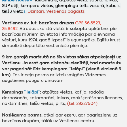
naktsmītne, atpūtas vieta, sauna, laivas,
SUP dēļi, kemperu vietas, glempinga telts vasarā, kubuls,
telšu vieta
s.
Dzintari, Vestienas pagasts.
Vestienas ev. lut. baznīcas drupas
GPS 56.8523,
25.8492.
Atrodas skaistā vietā, ir sakopta apkārtne, pie
baznīcas mūriem izvietota informācija par dievnama
vēsturi, kuru 1974. gadā izpostījis ugunsgrēks. Eglīšu krust
simbolizē deportēto vestieniešu piemiņu.
9 km garajā maršrutā no šīs vietas sākas atpakaļceļš uz
Vestienu. Ja esat garo distanču cienītāji, tad nmaršrutu
var pagarināt
līdz kempingam “Ielāpi” (vienā virzienā 3
km).
Tas ir ceļa posms ar izteiksmīgām Vidzemes
augstienes pauguru ainavām.
Kempings
“Ielāpi”
:
atpūtas vietas, kafija, radoša
darbošanās, katamarāni, laivas, makšķerēšanas licences,
naktsmītnes, telšu vietas, pirts,
(tel. 29227504).
Noslēguma posms,
atkal gar ezeru, gar pagriezienu uz
baznīcas drupām, tālāk uz Vestienas centru.