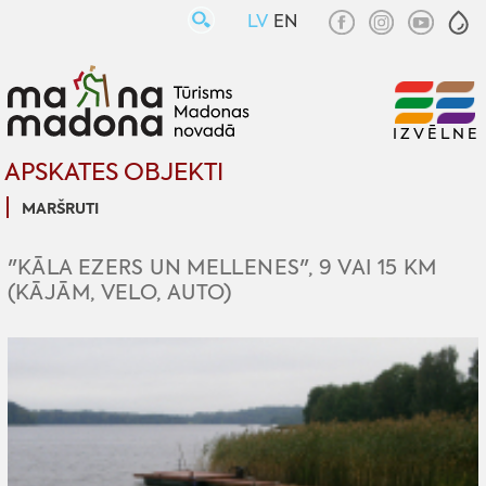
LV
EN
IZVĒLNE
APSKATES OBJEKTI
MARŠRUTI
"KĀLA EZERS UN MELLENES", 9 VAI 15 KM
(KĀJĀM, VELO, AUTO)