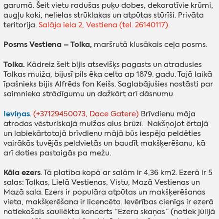
garumā. Šeit vietu radušas puķu dobes, dekoratīvie krūmi,
augļu koki, nelielas strūklakas un atpūtas stūrīši. Privāta
teritorija.
Salāja iela 2, Vestiena (tel. 26140117).
Posms Vestiena – Tolka,
maršrutā klusākais ceļa posms.
Tolka.
Kādreiz šeit bijis atsevišķs pagasts un atradusies
Tolkas muiža, bijusī pils ēka celta ap 1879. gadu. Tajā laikā
īpašnieks bijis Alfrēds fon Keišs. Saglabājušies nostāsti par
saimnieka strādīgumu un dažkārt arī dāsnumu.
Ieviņas
.
(+37129450073, Dace Gatere)
Brīvdienu māja
atrodas vēsturiskajā muižas alus brūzī. Nakšņojot ērtajā
un labiekārtotajā brīvdienu mājā būs iespēja peldēties
vairākās tuvējās peldvietās un baudīt makšķerēšanu, kā
arī doties pastaigās pa mežu.
Kāla ezers
. Tā platība kopā ar salām ir 4,36 km2. Ezerā ir 5
salas: Tolkas, Lielā Vestienas, Vistu, Mazā Vestienas un
Mazā sala. Ezers ir populāra atpūtas un makšķerēšanas
vieta, makšķerēšana ir licencēta. Ievērības cienīgs ir ezerā
notiekošais saullēkta koncerts “Ezera skaņas” (notiek jūlijā