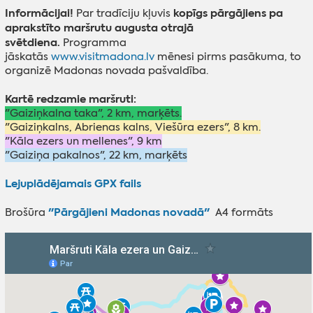
Informācijai!
kopīgs pārgājiens pa
Par tradīciju kļuvis
aprakstīto maršrutu augusta otrajā
svētdiena.
Programma
jāskatās
www.visitmadona.lv
mēnesi pirms pasākuma, to
organizē Madonas novada pašvaldība.
Kartē redzamie maršruti:
"Gaiziņkalna taka", 2 km, marķēts.
"Gaiziņkalns, Abrienas kalns, Viešūra ezers", 8 km.
"Kāla ezers un mellenes", 9 km
"Gaiziņa pakalnos", 22 km, marķēts
Lejuplādējamais GPX fails
"Pārgājieni Madonas novadā"
Brošūra
A4 formāts