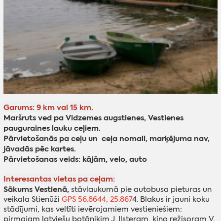
Garums: 9 km vai 15 km.
Maršruts ved pa Vidzemes augstienes, Vestienes
pauguraines lauku ceļiem.
Pārvietošanās pa ceļu un ceļa nomali, marķējuma nav,
jāvadās pēc kartes.
Pārvietošanas veids: kājām, velo, auto
Interesantas vietas pa ceļam:
Sākums Vestienā,
stāvlaukumā pie autobusa pieturas un
veikala Stienūži
GPS 56.8644, 25.867
4. Blakus ir jauni koku
stādījumi, kas veltīti ievērojamiem vestieniešiem:
pirmajam latviešu botāniķim J. Ilsteram, kino režisoram V.