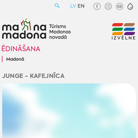
LV
EN
IZVĒLNE
ĒDINĀŠANA
Madonā
JUNGE - KAFEJNĪCA