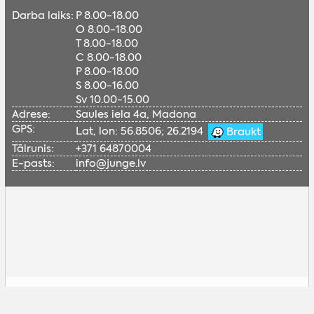
Darba laiks:
P 8.00-18.00
O 8.00-18.00
T 8.00-18.00
C 8.00-18.00
P 8.00-18.00
S 8.00-16.00
Sv 10.00-15.00
Adrese:
Saules iela 4a, Madona
GPS:
Lat, lon: 56.8506; 26.2194
Braukt
Tālrunis:
+371 64870004
E-pasts:
info@junge.lv
Lai skatītu šo Google karti, nepieciešams