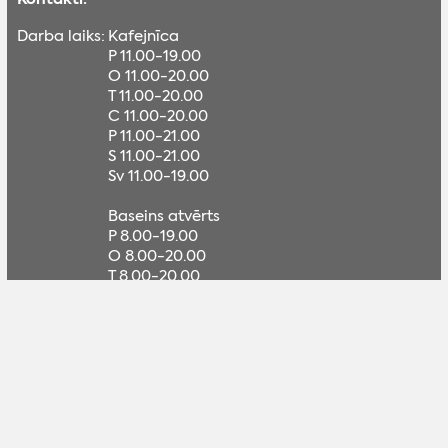
Darba laiks:
Kafejnīca
P 11.00-19.00
O 11.00-20.00
T 11.00-20.00
C 11.00-20.00
P 11.00-21.00
S 11.00-21.00
Sv 11.00-19.00
Baseins atvērts
P 8.00-19.00
O 8.00-20.00
T 8.00-20.00
C 8.00-20.00
P 8.00-20.00
S 11.00-20.00
Sv 11.00-19.00
Adrese:
Saules iela 30, Madona
GPS:
Lat, lon: 56.857284, 26.226319
Braukt
Tālrunis:
+371 29807647 (kafejnīca), +371 26332557
(vadītāja LV, RU)