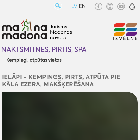
LV
EN
IZVĒLNE
NAKTSMĪTNES, PIRTIS, SPA
Kempingi, atpūtas vietas
IELĀPI - KEMPINGS, PIRTS, ATPŪTA PIE
KĀLA EZERA, MAKŠĶERĒŠANA