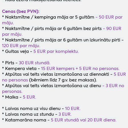
Cenas (bez PVN):
* Naktsmītne / kempinga māja ar 5 gultām
- 50 EUR par
māju.
* Naktsmītne / pirts māja ar 6 gultām bez pirts
- 90 EUR
par māju.
* Naktsmītne / pirts māja ar 6 gultām un izkurinātu pirti -
120 EUR par māju.
* Gultas veļa -
5 EUR par komplektu.
* Pirts -
30 EUR stundā.
* Kempera vieta -
15 EUR kempers + 5 EUR no personas.
* Atpūtas vai telts vietas izmantošana uz diennakti -
5 EUR
no personas
(bērniem līdz 7 g.v. bez maksas).
* Atpūtas vai telts vietas izmantošana uz dienu
- 3 EUR no
personas.
* Malka -
5 EUR.
* Laivas noma uz visu dienu -
10 EUR.
* Laivas noma uz stundu -
3 EUR.
* Katamarāna noma -
5 EUR stundā vai 20 EUR diena.