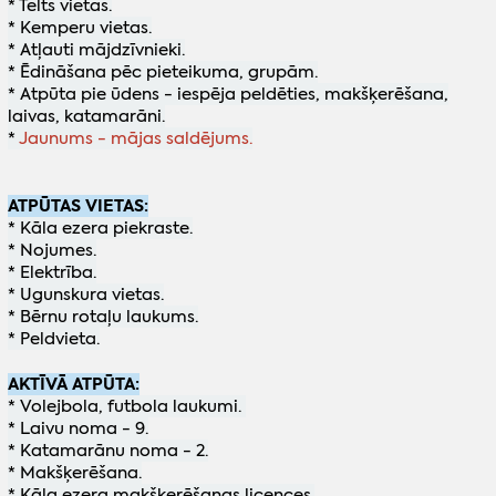
* Telts vietas.
* Kemperu vietas.
* Atļauti mājdzīvnieki.
* Ēdināšana pēc pieteikuma, grupām.
* Atpūta pie ūdens - iespēja peldēties, makšķerēšana,
laivas, katamarāni.
*
Jaunums - mājas saldējums.
ATPŪTAS VIETAS:
* Kāla ezera piekraste.
* Nojumes.
* Elektrība.
* Ugunskura vietas.
* Bērnu rotaļu laukums.
* Peldvieta.
AKTĪVĀ ATPŪTA:
* Volejbola, futbola laukumi.
* Laivu noma - 9.
* Katamarānu noma - 2.
* Makšķerēšana.
* Kāla ezera makšķerēšanas licences.