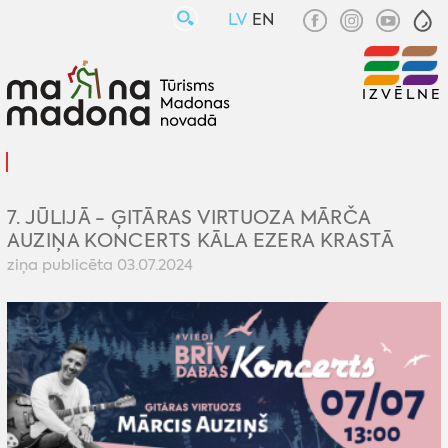
LV
EN
IZVĒLNE
7. JŪLIJĀ - ĢITĀRAS VIRTUOZA MĀRČA
AUZIŅA KONCERTS KĀLA EZERA KRASTĀ
ziņa publicēta 03.07.2024