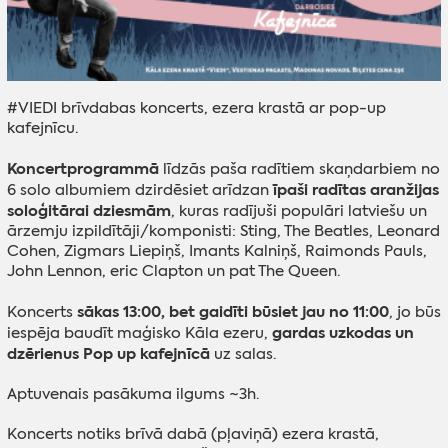
#VIEDI brīvdabas koncerts, ezera krastā ar pop-up
kafejnīcu.
Koncertprogrammā
līdzās paša radītiem skaņdarbiem no
īpaši radītas aranžijas
6 solo albumiem dzirdēsiet arīdzan
soloģitārai dziesmām
, kuras radījuši populāri latviešu un
ārzemju izpildītāji/komponisti: Sting, The Beatles, Leonard
Cohen, Zigmars Liepiņš, Imants Kalniņš, Raimonds Pauls,
John Lennon, eric Clapton un pat The Queen.
sākas 13:00, bet gaidīti būsiet jau no 11:00
Koncerts
, jo būs
gardas uzkodas un
iespēja baudīt maģisko Kāla ezeru,
dzērienus Pop up kafejnīcā
uz salas.
Aptuvenais pasākuma ilgums ~3h.
Koncerts notiks brīvā dabā (pļaviņā) ezera krastā,