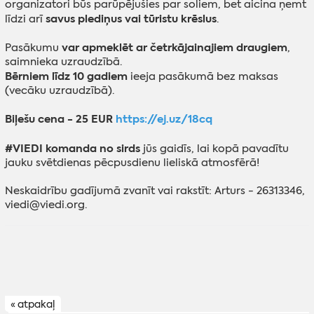
organizatori būs parūpējušies par soliem, bet aicina ņemt
savus plediņus vai tūristu krēslus
līdzi arī
.
var apmeklēt ar četrkājainajiem draugiem
Pasākumu
,
saimnieka uzraudzībā.
Bērniem līdz 10 gadiem
ieeja pasākumā bez maksas
(vecāku uzraudzībā).
Biļešu cena - 25 EUR
https://ej.uz/18cq
#VIEDI komanda no
sirds
jūs gaidīs, lai kopā pavadītu
jauku svētdienas pēcpusdienu lieliskā atmosfērā!
Neskaidrību gadījumā zvanīt vai rakstīt: Arturs - 26313346,
viedi@viedi.org.
« atpakaļ