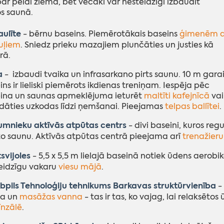
ar peldi ziemā, bet vecāki var nesteidzīgi izbaudīt
s saunā.
aulīte
- bērnu baseins. Piemērotākais baseins
ģimenēm a
uļiem
. Sniedz prieku mazajiem plunčāties un justies kā
rā.
a
- izbaudi tvaika un infrasarkano pirts saunu. 10 m garai
ns ir lieliski piemērots ikdienas treniņam. Iespēja pēc
ina un saunas apmeklējuma ieturēt
maltīti kafejnīcā
vai
dāties uzkodas līdzi ņemšanai. Pieejamas
telpas ballītei
.
mnieku aktīvās atpūtas centrs
- divi baseini, kuros reg
to saunu. Aktīvās atpūtas centrā pieejama arī
trenažieru
svijoles
- 5,5 x 5,5 m lielajā baseinā notiek ūdens aerobi
eidzīgu vakaru
viesu mājā
.
bpils Tehnoloģiju tehnikums Barkavas struktūrvienība
-
na un
masāžas vanna
- tas ir tas, ko vajag, lai relaksēt
nzālē
.