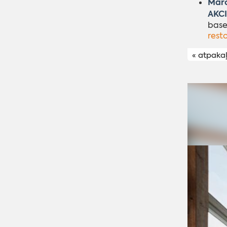
Mārc
AKCI
base
rest
« atpaka