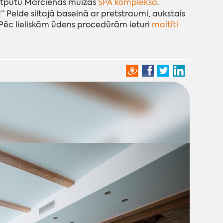
 atpūtu Mārcienas muižas
SPA kompleksā
.
” Pelde siltajā baseinā ar pretstraumi, aukstais
 Pēc lieliskām ūdens procedūrām ieturi
maltīti