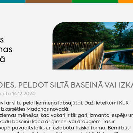
DIES, PELDOT SILTĀ BASEINĀ VAI IZ
cēta 14.12.2024
evi ar siltu peldi ķermeņa labsajūtai. Daži ieteikumi KUR
 izkarsēties Madonas novadā.
ziemas mēnešos, kad vakari ir tik gari, izmanto iespēju u
ādu baseinu kopā ar ģimeni vai draugiem. Tas ir
 kopā pavadīts laiks un uzlabota fiziskā forma. Bērni būs