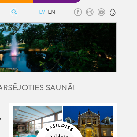
LV
EN
KARSĒJOTIES SAUNĀ!
n