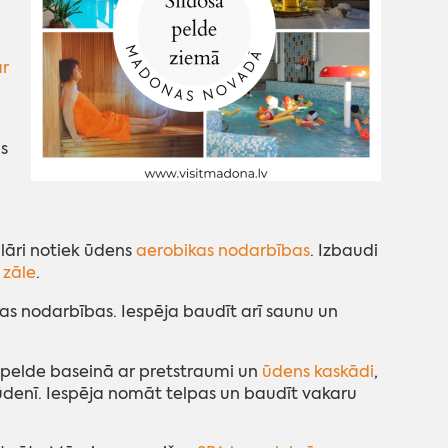
r
s
ulāri notiek ūdens
aerobikas nodarbības
. Izbaudi
 zāle
.
kas nodarbības. Iespēja baudīt arī saunu un
 pelde baseinā ar pretstraumi un
ūdens kaskādi
,
os ūdenī. Iespēja nomāt telpas un baudīt vakaru