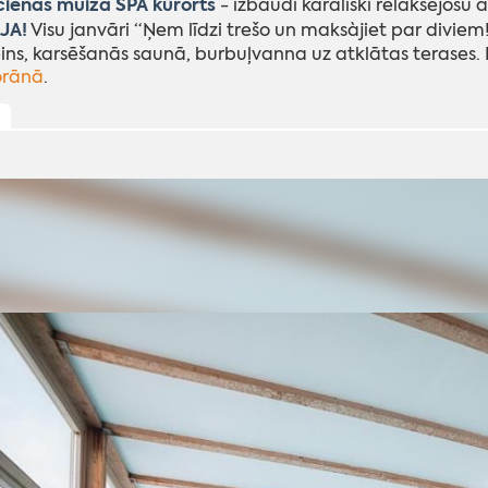
ienas muiža SPA kūrorts
- izbaudi karaliski relaksējošu
JA!
Visu janvāri “Ņem līdzi trešo un maksàjiet par diviem!
ins, karsēšanās saunā, burbuļvanna uz atklātas terases.
orānā
.
ļ