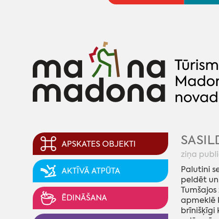
SASIL
APSKATES OBJEKTI
ziņa publi
Palutini s
AKTĪVĀ ATPŪTA
peldēt un
Tumšajos 
ĒDINĀŠANA
apmeklē k
brīnišķīgi