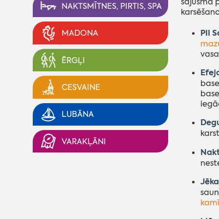
sajūsmā p
NAKTSMĪTNES, PIRTIS, SPA
karsēšano
PII S
MADONA
maz
vasa
ĒRGĻI
Efej
basei
CESVAINE
base
iegā
LUBĀNA
Degu
kars
VARAKĻĀNI
Nakt
nest
Jēka
sau
kamī