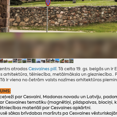
entrs atrodas
Cesvaines pilī
. Tā celta 19. gs. beigās un i
 arhitektūra, tēlniecība, metālmāksla un glezniecība.. Pil
 Tā ir viena no četrām valsts nozīmes arhitektūras piem
JUMS:
 ceļveži par Cesvaini, Madonas novadu un Latviju, padom
 ar Cesvaines tematiku (magnētiņi, pildspalvas, blociņi, k
tniecības materiāli par Cesvaines apkārtni.
pusē sākas brīvdabas maršruts pa Cesvaines vēsturiska