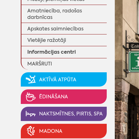
Amatniecība, radošas
darbnīcas
Apskates saimniecības
Vietējie ražotāji
Informācijas centri
MARŠRUTI
AKTĪVĀ ATPŪTA
◄
ĒDINĀŠANA
NAKTSMĪTNES, PIRTIS, SPA
MADONA