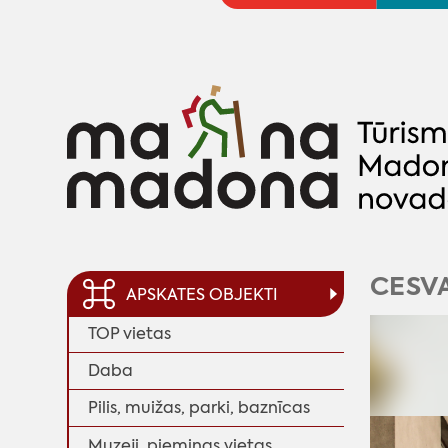
CESVA
APSKATES OBJEKTI
TOP vietas
Daba
Pilis, muižas, parki, baznīcas
Muzeji, piemiņas vietas