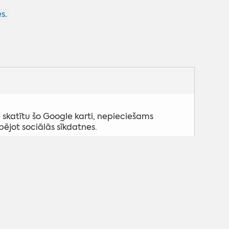
s
.
 skatītu šo Google karti, nepieciešams
pējot sociālās sīkdatnes.
Pielāgot sīkdatnes