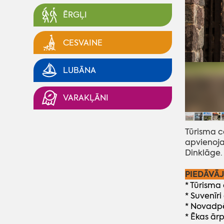
ĒRGĻI
CESVAINE
LUBĀNA
VARAKĻĀNI
Tūrisma c
apvienojas
Dinklāge.
PIEDĀVĀ
* Tūrisma
* Suvenīri
* Novadpē
* Ēkas ār