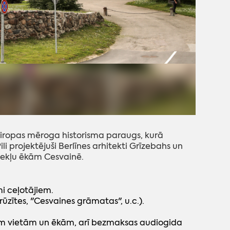
r Eiropas mēroga historisma paraugs, kurā
i projektējuši Berlīnes arhitekti Grīzebahs un
inekļu ēkām Cesvainē.
i ceļotājiem.
rūzītes, "Cesvaines grāmatas", u.c.).
jām vietām un ēkām, arī bezmaksas audiogida