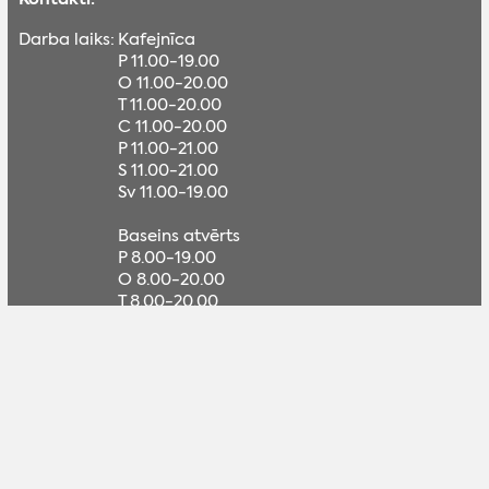
Darba laiks:
Kafejnīca
P 11.00-19.00
O 11.00-20.00
T 11.00-20.00
C 11.00-20.00
P 11.00-21.00
S 11.00-21.00
Sv 11.00-19.00
Baseins atvērts
P 8.00-19.00
O 8.00-20.00
T 8.00-20.00
C 8.00-20.00
P 8.00-20.00
S 11.00-20.00
Sv 11.00-19.00
Adrese:
Saules iela 30, Madona
GPS:
Lat, lon: 56.857284, 26.226319
Braukt
Tālrunis:
+371 29807647 (kafejnīca), +371 26332557
(vadītāja LV, RU)