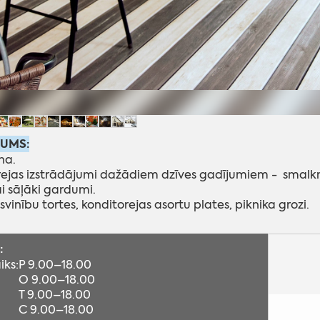
JUMS:
na.
rejas izstrādājumi dažādiem dzīves gadījumiem - smalkmaiz
ai sāļāki gardumi.
svinību tortes, konditorejas asortu plates, piknika grozi.
:
iks:
P 9.00–18.00
O 9.00–18.00
T 9.00–18.00
C 9.00–18.00