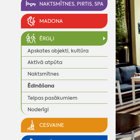
NAKTSMĪTNES, PIRTIS, SPA
MADONA
ĒRGĻI
Apskates objekti, kultūra
Aktīvā atpūta
◄
Naktsmītnes
Ēdināšana
Telpas pasākumiem
Noderīgi
CESVAINE