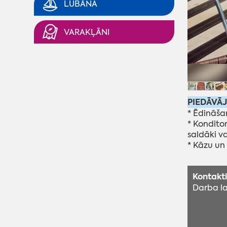
LUBĀNA
VARAKĻĀNI
PIEDĀVĀ
* Ēdināša
* Kondito
saldāki v
* Kāzu un 
Kontakti
Darba la