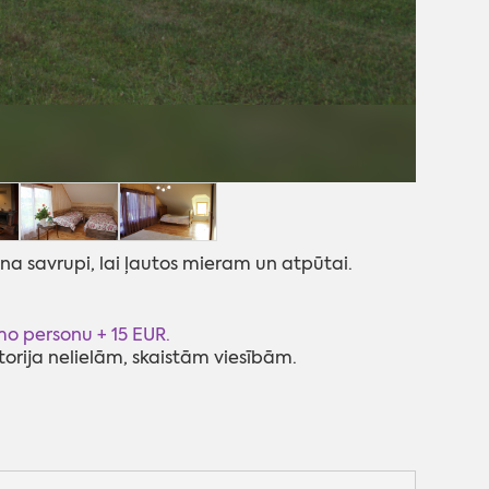
na savrupi, lai ļautos mieram un atpūtai.
o personu + 15 EUR.
torija nelielām, skaistām viesībām.