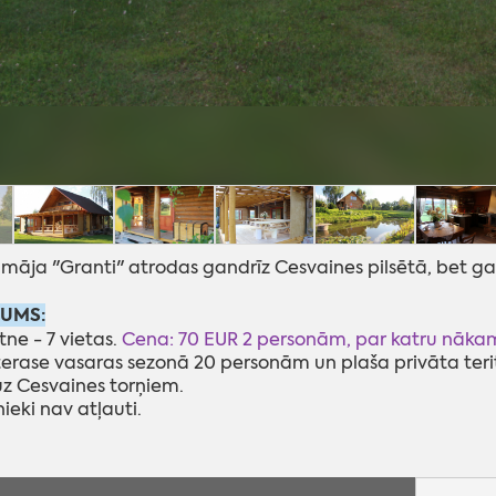
 māja "Granti" atrodas gandrīz Cesvaines pilsētā, bet ga
JUMS:
ne - 7 vietas.
Cena: 70 EUR 2 personām, par katru nākam
 terase vasaras sezonā 20 personām un plaša privāta teri
uz Cesvaines torņiem.
ieki nav atļauti.