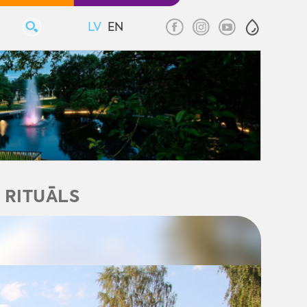
LV
EN
S RITUĀLS