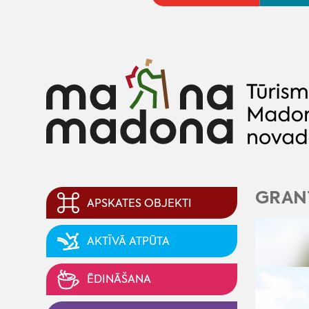
GRANT
APSKATES OBJEKTI
AKTĪVĀ ATPŪTA
ĒDINĀŠANA