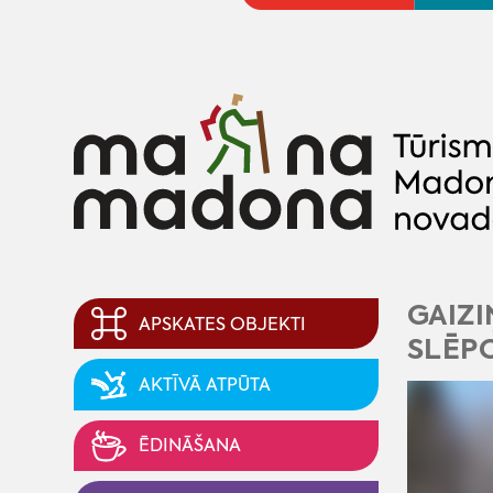
GAIZI
APSKATES OBJEKTI
SLĒP
AKTĪVĀ ATPŪTA
ĒDINĀŠANA