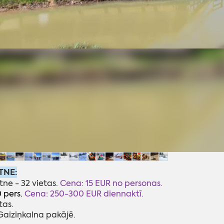
TNE:
tne - 32 vietas.
Cena: 15 EUR no personas.
0 pers.
Cena: 250-300 EUR diennaktī.
tas.
Gaiziņkalna pakājē.