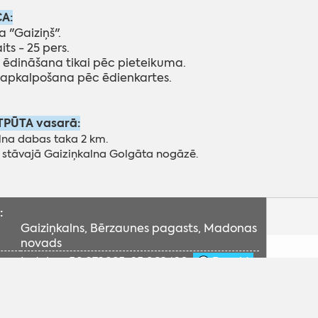
A:
a "Gaiziņš".
its - 25 pers.
- ēdināšana tikai pēc pieteikuma.
 apkalpošana pēc ēdienkartes.
TPŪTA vasarā:
lna dabas taka 2 km.
 stāvajā Gaiziņkalna Golgāta nogāzē.
:
Gaiziņkalns, Bērzaunes pagasts, Madonas
novads
Lat, lon: 56.873665, 25.963420
Braukt
Lai
+371 64828176, 29216473 (Juris Stradiņš, LV,
ies
RU)
ā:
http://www.gaizins.lv