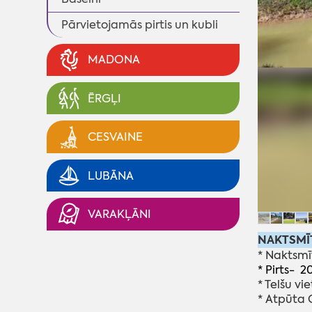
Pārvietojamās pirtis un kubli
MADONA
ĒRGĻI
CESVAINE
LUBĀNA
VARAKĻĀNI
NAKTSMĪ
* Naktsmī
* Pirts- 2
* Telšu vie
* Atpūta 