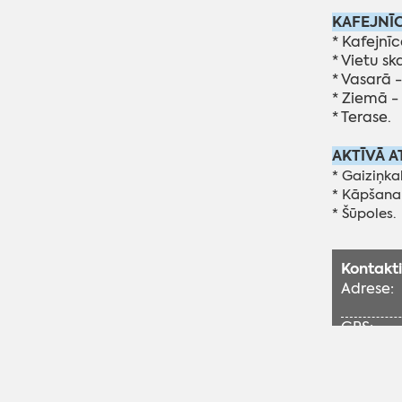
KAFEJNĪC
* Kafejnīc
* Vietu ska
* Vasarā 
* Ziemā -
* Terase.
AKTĪVĀ A
* Gaiziņka
* Kāpšana
* Šūpoles.
Kontakti
Adrese:
GPS:
Tālrunis:
Internet