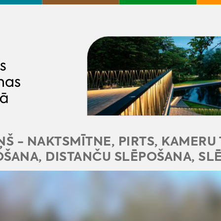
ŅŠ - NAKTSMĪTNE, PIRTS, KAMERU
OŠANA, DISTANČU SLĒPOŠANA, SL