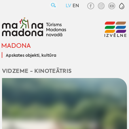
LV
EN
IZVĒLNE
MADONA
Apskates objekti, kultūra
VIDZEME - KINOTEĀTRIS