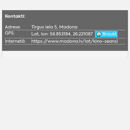
Kontakti:
Adrese:
Tirgus iela 5, Madona
GPS:
Lat, lon: 56.853184, 26.221087
Braukt
Internetā:
https://www.madona.lv/lat/kino-seansi
Lai skatītu šo Google karti, nepieciešams
iespējot sociālās sīkdatnes.
Pielāgot sīkdatnes