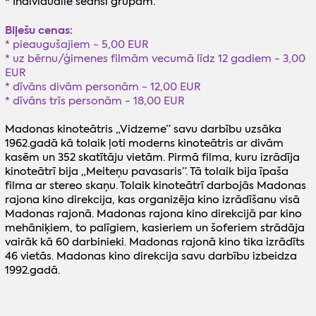
* Individuālie seansi grupām.
Biļešu cenas:
* pieaugušajiem - 5,00 EUR
* uz bērnu/ģimenes filmām vecumā līdz 12 gadiem - 3,00
EUR
* dīvāns divām personām - 12,00 EUR
* dīvāns trīs personām - 18,00 EUR
Madonas kinoteātris „Vidzeme” savu darbību uzsāka
1962.gadā kā tolaik ļoti moderns kinoteātris ar divām
kasēm un 352 skatītāju vietām. Pirmā filma, kuru izrādīja
kinoteātrī bija „Meiteņu pavasaris”. Tā tolaik bija īpaša
filma ar stereo skaņu. Tolaik kinoteātrī darbojās Madonas
rajona kino direkcija, kas organizēja kino izrādīšanu visā
Madonas rajonā. Madonas rajona kino direkcijā par kino
mehāniķiem, to palīgiem, kasieriem un šoferiem strādāja
vairāk kā 60 darbinieki. Madonas rajonā kino tika izrādīts
46 vietās. Madonas kino direkcija savu darbību izbeidza
1992.gadā.