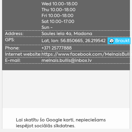
Wed 10.00-18.00
Thu 10.00-18.00
Fri 10.00-18.00
Sat 10.00-17.00
Sun -
Address:
Saules iela 4a, Madona
GPS:
Lat, lon: 56.850665, 26.219542
Braukt
Phone:
+371 25777888
Internet website:
https://www.facebook.com/MelnaisBulli
E-mail:
melnais.bullis@inbox.lv
Lai skatītu šo Google karti, nepieciešams
iespējot sociālās sīkdatnes.