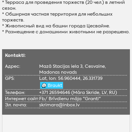
* Терраса для проведения торжеств (20 чел.)
в летний
сезон
.
* Обширная частная территория для небольших
торжеств.
* Живописный вид на башни города Цесвайне.
* Размещение с домашними животными не разрешено.
Kontakti:
Адрес:
Mazā Stacijas iela 3, Cesvaine,
Madonas novads
GPS:
Lat, lon: 56.960444, 26.331739
Braukt
Телефон:
+371 26594646 (Māra Skride, LV, RU)
Интернет сайт:
Fb/ Brīvdienu māja "Granti"
Эл. почта:
skrimara@inbox.lv