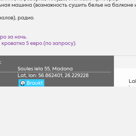
ьная машина (возможность сушить белье на балконе и 
аналов), радио.
вро за ночь.
 кроватка 5 евро (по запросу).
:
Saules iela 55, Madona
Lat, lon: 56.862401, 26.229228
Lai
Braukt
ies
:
+371 27741531 (Harijs Iesalnieks, LV, RU,
EN, DE)
т сайт:
http://www.airbnb.com
а:
harisi@inbox.lv