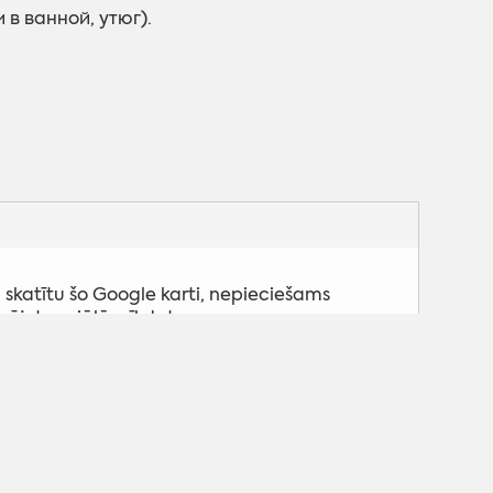
в ванной, утюг).
 skatītu šo Google karti, nepieciešams
pējot sociālās sīkdatnes.
Pielāgot sīkdatnes