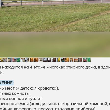
 находится на 4 этаже многоквартирного дома, в здан
к!
ЕНИЕ:
- 5 мест (+ детская кроватка).
ельных комнаты.
ные ванная и туалет.
ованная кухня (холодильник с морозильной камерой, 
айник, кофеварка, посуда, столовые приборы).