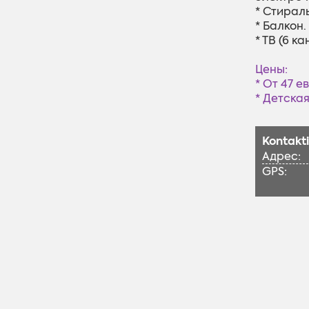
* Стирал
* Балкон.
* ТВ (6 к
Цены:
* От 47 е
* Детская
Kontakti
Адрес:
GPS:
Телефон
Интерне
Эл. почт