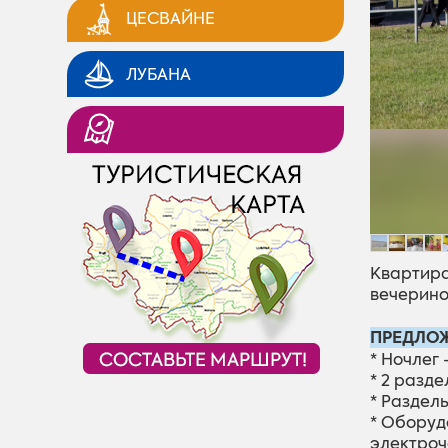
ЦЕСВАЙНЕ
ЛУБАНА
Квартира
вечерино
ПРЕДЛОЖ
* Ночлег 
* 2 разд
* Раздель
* Оборуд
электроч