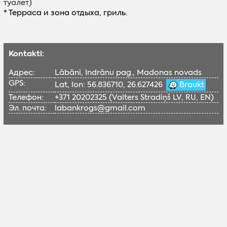
туалет)
* Терраса и зона отдыха, гриль.
Kontakti:
Адрес:
Lābāni, Indrānu pag., Madonas novads
GPS:
Lat, lon: 56.836710, 26.627426
Braukt
Телефон:
+371 20202325 (Valters Stradiņš LV, RU, EN)
Эл. почта:
labankrogs@gmail.com
Lai skatītu šo Google karti, nepieciešams
iespējot sociālās sīkdatnes.