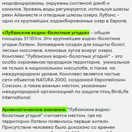
модифицированы, окружены системой дамб и
каналов. Уровень воды регулируется, используя шлюзы
реки Айвиексте и отводные шлюзы озера
.
Лубанс -
одно из крупнейших задамбированных озер в Европе.
«Лубанские водно-болотныe угодья»
- o
бщая
площадь
51'351
га.
Это крупнейшее водно-болотное
угодье Латвии.
Заповедник создан для защиты болот,
лесных массивов, клановых лугов вокруг озера.
Комплекс "Лубанских водно-болотных угодий" -
это
особо охраняемая природная территория,
уникальная
не только
в национальном масштабе, a
также на
международном уровне.
Комплекс является частью
сети объектов
NATURA 2000
, созданной Европейским
Союзом
, а также важным местом, указанным
международной организацией по защите птиц
BirdLife
International.
Aрхеологическое значение.
"Лубанскиe водно-
болотныe угодия"
считается местом, где
на
территории Латвии появились первые жители.
Присутствие человека было доказано со времен