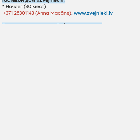
Гостевой дом «Zvejnieki»:
*
Ночлег
(30 мест)
,
www.zvejnieki.lv
+371
28301143 (Anna Macāne)
Веломаршрут вокруг Лубанского озера:
* В природе отмечен под №33
* Общая длина - 53 км
* Подробное описание велосипедного маршрута
доступно здесь:
Катание на лодках по реке Айвиексте, Лубанскому
озеру:
* Маршруты, аренда лодок:
- Информационный центр водно-болотных угодий,
тел.
29234956
- Абориеши,
тел. 26649344
- Лодки Aiviekste,
тел. 25434346
Основные места рыбалки в окрестностях Лубанского
озера:
* Oзеро Лубана, канал Звидзе, река Айвиексте
(шлюзы), гидроузел Калнагала, река Резекне
* Для рыбалки необходима «Карта для рыбалки, ловли