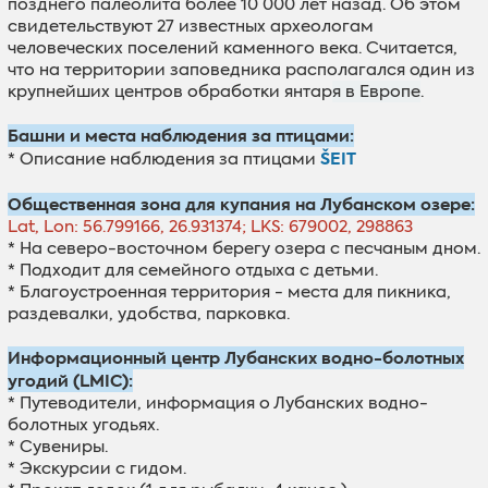
позднего палеолита более 10 000 лет назад.
Об этом
свидетельствуют 27 известных археологам
человеческих поселений каменного века.
Считается,
что на территории заповедника располагался
один из
крупнейших центров обработки янтар
я
в
Европе
.
Башни и места наблюдения за птицами:
ŠEIT
* Описание наблюдения за птицами
Общественная зона для купания на Лубанском озере:
Lat, Lon: 56.799166, 26.931374; LKS: 679002, 298863
* Hа северо-восточном берегу озера с песчаным дном.
* Подходит для семейного отдыха с детьми.
* Благоустроенная территория - места для пикника,
раздевалки, удобства, парковка.
Информационный центр Лубанских водно-болотных
угодий (LMIC):
* Путеводители, информация о Лубанских водно-
болотных угодьях.
* Сувениры.
* Экскурсии с гидом.