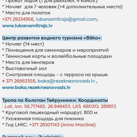
* Прокат лодок (1 для рыбалки, 4 каноэ.)
*
Ночлег
для 7 человек (+4 дополнительных места)
* Места для палаток
,
+371 29234956,
lubanamitrajs@gmail.com
www.lubanamitrajs.lv
Центр развития водного туризма «Bāka»:
* Ночлег (14 мест)
* Помещения для семинаров и мероприятий
* Tеннисные корты и волейбольные площадки
* M
естo
для
k
емпеp
ов
* Выставочный зал
* Смотровая площадь - с терраса на крыше.
+
,
,
371 26663358
b
aka@
rezeknesnovads.lv
www.baka.rezeknesnovads.lv
Тропа по болотам Тейрумники: Координаты
:
Lat, lon: 56.717465, 26.946453;
LKS: 680313, 289813
* Круговой пешеходный маршрут, 800 м
* Ухоженная площадь для пикника
* Гид LMIC:
+371 28301143 (Anna Macāne)