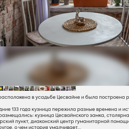
расположена в усадьбе Цесвайне и была построена ра
дние 133 года кузница пережила разные времена и и
 размещались: кузница Цесвайнского замка, столярна
рский пункт, диаконский центр гуманитарной помощи
угое, о чем история умалчивает...