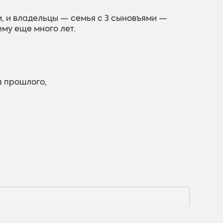
, и владельцы — семья с 3 сыновъями —
ему еще много лет.
а прошлого,