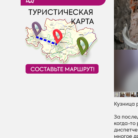
Кузница 
За после
когда-то
диспетче
многое др