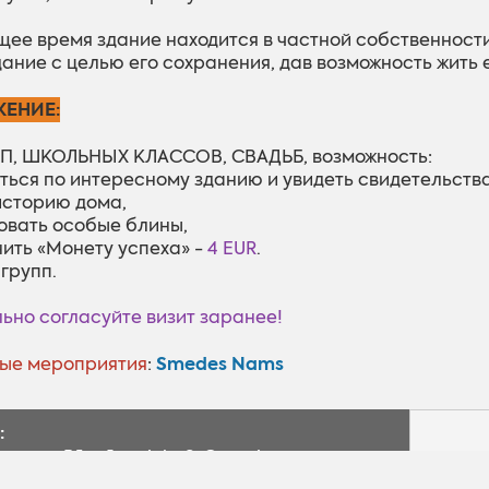
щее время здание находится в частной собственности
дание с целью его сохранения, дав возможность жить 
ЕНИЕ:
П, ШКОЛЬНЫХ КЛАССОВ, СВАДЬБ, возможность:
яться по интересному зданию и увидеть свидетельств
 историю дома,
овать особые блины,
нить «Монету успеха» -
4 EUR
.
 групп.
ьно согласуйте визит заранее!
Smedes Nams
ые мероприятия
:
:
Rūpnīcas iela 6, Cesvaine
56.96657, 26.30878
Braukt