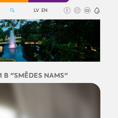
LV
EN
 В "SMĒDES NAMS"