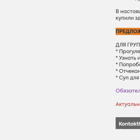
В настоя
купили з
ПРЕДЛОЖ
ДЛЯ ГРУП
* Прогул
* Узнать
* Попроб
* Отчека
* Суп для
Обязател
Актуальн
Kontakti
Адрес:
GPS: