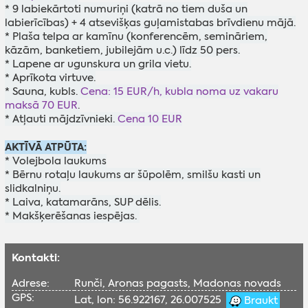
* 9 labiekārtoti numuriņi (katrā no tiem duša un
labierīcības) + 4 atsevišķas guļamistabas brīvdienu mājā.
* Plaša telpa ar kamīnu (konferencēm, semināriem,
kāzām, banketiem, jubilejām u.c.) līdz 50 pers.
* Lapene ar ugunskura un grila vietu.
* Aprīkota virtuve.
* Sauna, kubls.
Cena: 15 EUR/h, kubla noma uz vakaru
maksā 70 EUR
.
* Atļauti mājdzīvnieki.
Cena 10 EUR
AKTĪVĀ ATPŪTA:
* Volejbola laukums
* Bērnu rotaļu laukums ar šūpolēm, smilšu kasti un
slidkalniņu.
* Laiva, katamarāns, SUP dēlis.
* Makšķerēšanas iespējas.
Kontakti:
Adrese:
Runči, Aronas pagasts, Madonas novads
GPS:
Lat, lon: 56.922167, 26.007525
Braukt