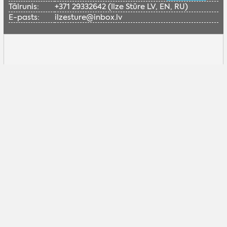
Tālrunis:
+371 29332642 (Ilze Stūre LV, EN, RU)
E-pasts:
ilzesture@inbox.lv
Lai skatītu šo Google karti, nepieciešams
iespējot sociālās sīkdatnes.
Pielāgot sīkdatnes