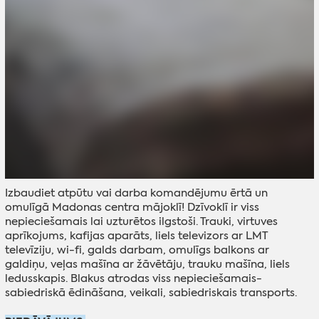
Izbaudiet atpūtu vai darba komandējumu ērtā un
omulīgā Madonas centra mājoklī! Dzīvoklī ir viss
nepieciešamais lai uzturētos ilgstoši. Trauki, virtuves
aprīkojums, kafijas aparāts, liels televizors ar LMT
televīziju, wi-fi, galds darbam, omulīgs balkons ar
galdiņu, veļas mašīna ar žāvētāju, trauku mašīna, liels
ledusskapis. Blakus atrodas viss nepieciešamais-
sabiedriskā ēdināšana, veikali, sabiedriskais transports.