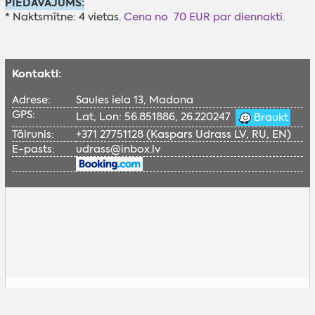
PIEDĀVĀJUMS:
* Naktsmītne: 4 vietas.
Cena no 70 EUR par diennakti.
Kontakti:
Adrese:
Saules iela 13, Madona
GPS:
Lat, Lon: 56.851886, 26.220247
Braukt
Tālrunis:
+371 27751128 (Kaspars Udrass LV, RU, EN)
E-pasts:
udrass@inbox.lv
Lai skatītu šo Google karti, nepieciešams