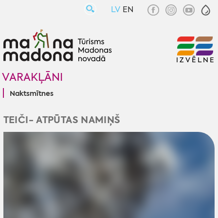
LV
EN
IZVĒLNE
VARAKĻĀNI
Naktsmītnes
TEIČI- ATPŪTAS NAMIŅŠ