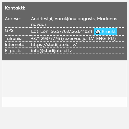
Kontakti:
Adrese:
Andrieviņi, Varakļānu pagasts, Madonas
novads
GPS:
Lat. Lon: 56.577637,26.641824
Braukt
Tālrunis:
+371 29377776 (rezervācija, LV, ENG, RU)
Internetā:
https://studijateici.lv/
E-pasts:
info@studijateici.lv
Lai skatītu šo Google karti, nepieciešams
iespējot sociālās sīkdatnes.
Pielāgot sīkdatnes