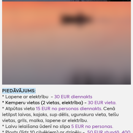
PIEDĀVĀJUMS:
* Lapene ar elektrību -
30 EUR diennakts
* Kemperu vietas (2 vietas, elektrība) -
30 EUR vieta.
* Atpūtas vieta
15 EUR no personas diennakts
. Cenā
ietilpst laivas, kajaks, sup dēlis, ugunskura vieta, telšu
vietas, grils, malka, lapene ar elektrību.
* Laivu ielaišana ūdenī no slipa
5 EUR no personas.
* Plosts (līdz 10 cilvēkiem) ar dzinēju -
50 EUR stundā, 400