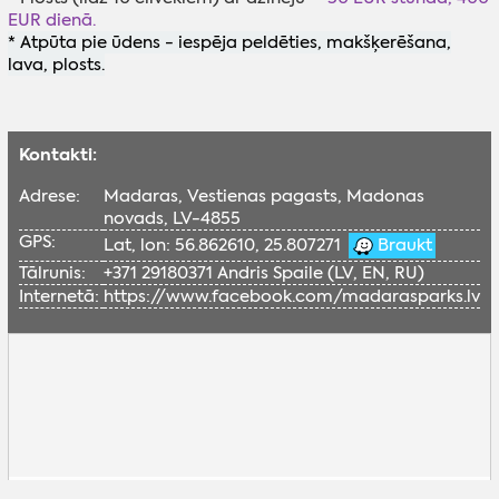
EUR dienā.
* Atpūta pie ūdens - iespēja peldēties, makšķerēšana,
lava, plosts.
Kontakti:
Adrese:
Madaras, Vestienas pagasts, Madonas
novads, LV-4855
GPS:
Lat, lon: 56.862610, 25.807271
Braukt
Tālrunis:
+371 29180371 Andris Spaile (LV, EN, RU)
Internetā:
https://www.facebook.com/madarasparks.lv