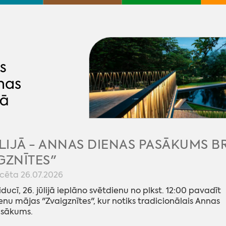
ŪLIJĀ - ANNAS DIENAS PASĀKUMS 
GZNĪTES"
icēta 26.07.2026
ducī, 26. jūlijā ieplāno svētdienu no plkst. 12:00 pavadīt
enu mājas "Zvaigznītes", kur notiks tradicionālais Annas
asākums.