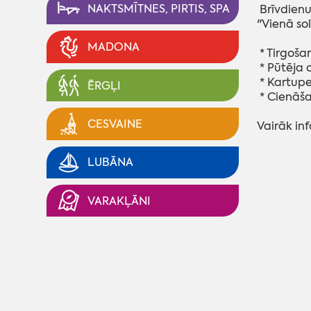
NAKTSMĪTNES, PIRTIS, SPA
Brīvdienu
"Vienā sol
MADONA
* Tirgoša
* Pūtēja 
* Kartupe
ĒRGĻI
* Cienāša
CESVAINE
Vairāk in
LUBĀNA
VARAKĻĀNI