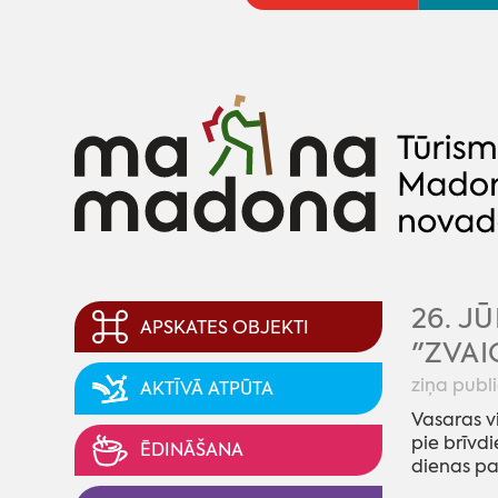
26. J
APSKATES OBJEKTI
"ZVAI
ziņa publ
AKTĪVĀ ATPŪTA
Vasaras vi
pie brīvdi
ĒDINĀŠANA
dienas p