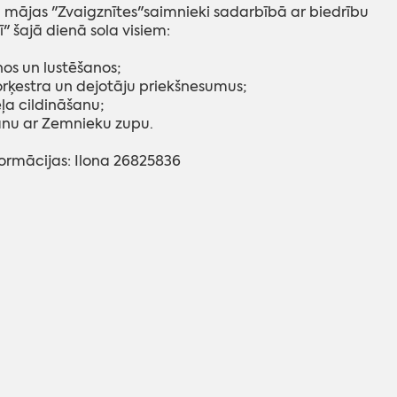
 mājas "Zvaigznītes"saimnieki sadarbībā ar biedrību
ī" šajā dienā sola visiem:
nos un lustēšanos;
orķestra un dejotāju priekšnesumus;
ļa cildināšanu;
nu ar Zemnieku zupu.
formācijas: Ilona 26825836