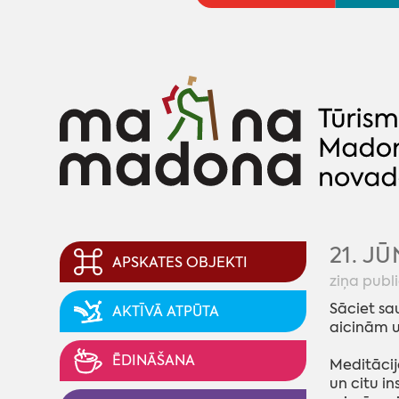
21. J
APSKATES OBJEKTI
ziņa publ
Sāciet sau
AKTĪVĀ ATPŪTA
aicinām u
ĒDINĀŠANA
Meditācij
un citu in