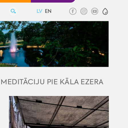
LV
EN
S MEDITĀCIJU PIE KĀLA EZERA