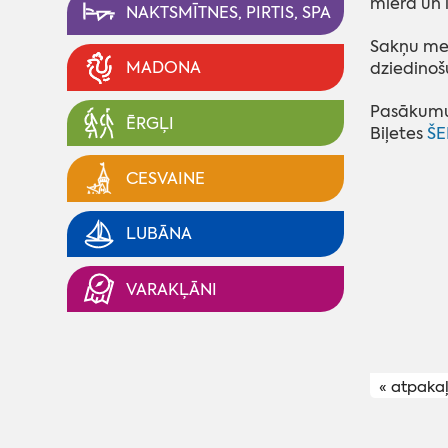
mierā un i
NAKTSMĪTNES, PIRTIS, SPA
Sakņu med
MADONA
dziedinoš
Pasākumu
ĒRGĻI
Biļetes
ŠE
CESVAINE
LUBĀNA
VARAKĻĀNI
« atpaka