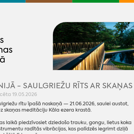
ŪNIJĀ - SAULGRIEŽU RĪTS AR SKAŅA
icēta 19.05.2026
lgriežu rītu īpašā noskaņā — 21.06.2026, saulei austot,
z skaņas meditāciju Kāla ezera krastā.
as laikā piedzīvosiet dziedošo trauku, gongu, lietus koka
strumentu radītās vibrācijas, kas palīdzēs iegrimt dziļā