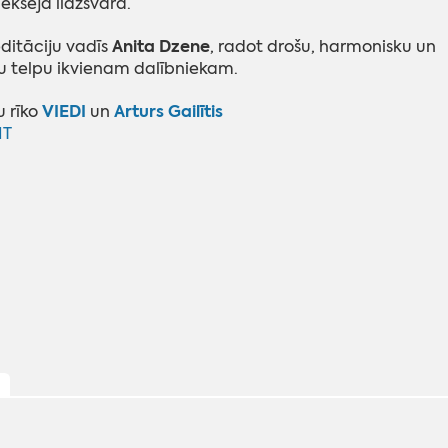
ekšējā līdzsvarā.
Anita Dzene
itāciju vadīs
, radot drošu, harmonisku un
u telpu ikvienam dalībniekam.
VIEDI
Arturs Gailītis
 rīko
un
IT
ļ