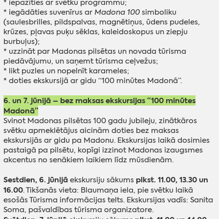
* iepazīties ar svētku programmu;
* iegādāties suvenīrus ar
Madona 100
simboliku
(saulesbrilles, pildspalvas, magnētiņus, ūdens pudeles,
krūzes, pļavas puķu sēklas, kaleidoskopus un ziepju
burbuļus);
* uzzināt par Madonas pilsētas un novada tūrisma
piedāvājumu, un saņemt tūrisma ceļvežus;
* likt puzles un nopelnīt karameles;
* doties ekskursijā ar gidu “100 minūtes Madonā”.
6. un 7. jūnijā – bez maksas ekskursijas “100 minūtes
Madonā”
Svinot Madonas pilsētas 100 gadu jubileju, zinātkāros
svētku apmeklētājus aicinām doties bez maksas
ekskursijās ar gidu pa Madonu. Ekskursijas laikā dosimies
pastaigā pa pilsētu, kopīgi izzinot Madonas izaugsmes
akcentus no senākiem laikiem līdz mūsdienām.
Sestdien, 6. jūnijā
plkst. 11.00, 13.30 un
ekskursiju sākums
16.00
. Tikšanās vieta: Blaumaņa iela, pie svētku laikā
esošās Tūrisma informācijas telts. Ekskursijas vadīs: Sanita
Soma, pašvaldības tūrisma organizatore.