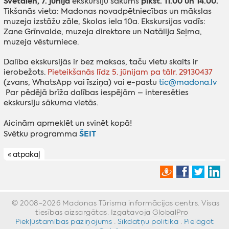
Svētdien, 7. jūnijā
plkst. 11.00 un 14.00.
ekskursiju sākums
Tikšanās vieta: Madonas novadpētniecības un mākslas
muzeja izstāžu zāle, Skolas iela 10a. Ekskursijas vadīs:
Zane Grīnvalde, muzeja direktore un Natālija Seļma,
muzeja vēsturniece.
Dalība ekskursijās ir bez maksas, taču vietu skaits ir
ierobežots.
Pieteikšanās līdz 5. jūnijam pa tālr. 29130437
(zvans, WhatsApp vai īsziņa) vai e-pastu
tic@madona.lv
Par pēdējā brīža dalības iespējām – interesēties
ekskursiju sākuma vietās.
Aicinām apmeklēt un svinēt kopā!
ŠEIT
Svētku programma
« atpakaļ
© 2008-2026 Madonas Tūrisma informācijas centrs. Visas
tiesības aizsargātas. Izgatavoja
GlobalPro
»
Piekļūstamības paziņojums
·
Sīkdatņu politika
·
Pielāgot