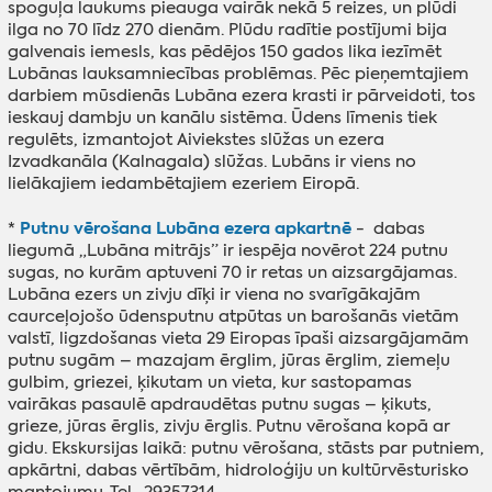
spoguļa laukums pieauga vairāk nekā 5 reizes, un plūdi
ilga no 70 līdz 270 dienām. Plūdu radītie postījumi bija
galvenais iemesls, kas pēdējos 150 gados lika iezīmēt
Lubānas lauksamniecības problēmas. Pēc pieņemtajiem
darbiem mūsdienās Lubāna ezera krasti ir pārveidoti, tos
ieskauj dambju un kanālu sistēma. Ūdens līmenis tiek
regulēts, izmantojot Aiviekstes slūžas un ezera
Izvadkanāla (Kalnagala) slūžas. Lubāns ir viens no
lielākajiem iedambētajiem ezeriem Eiropā.
Putnu vērošana Lubāna ezera apkartnē
*
- dabas
liegumā „Lubāna mitrājs” ir iespēja novērot 224 putnu
sugas, no kurām aptuveni 70 ir retas un aizsargājamas.
Lubāna ezers un zivju dīķi ir viena no svarīgākajām
caurceļojošo ūdensputnu atpūtas un barošanās vietām
valstī, ligzdošanas vieta 29 Eiropas īpaši aizsargājamām
putnu sugām – mazajam ērglim, jūras ērglim, ziemeļu
gulbim, griezei, ķikutam un vieta, kur sastopamas
vairākas pasaulē apdraudētas putnu sugas – ķikuts,
grieze, jūras ērglis, zivju ērglis. Putnu vērošana kopā ar
gidu. Ekskursijas laikā: putnu vērošana, stāsts par putniem,
apkārtni, dabas vērtībām, hidroloģiju un kultūrvēsturisko
mantojumu. Tel. 29357314