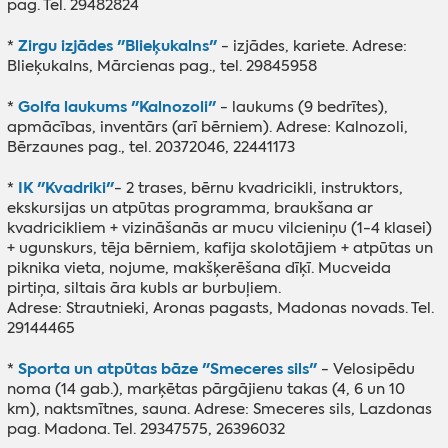
pag. Tel. 29482824
Zirgu izjādes "Blieķukalns"
*
- izjādes, kariete. Adrese:
Blieķukalns, Mārcienas pag., tel. 29845958
Golfa laukums "Kalnozoli"
*
- laukums (9 bedrītes),
apmācības, inventārs (arī bērniem). Adrese: Kalnozoli,
Bērzaunes pag., tel. 20372046, 22441173
IK "Kvadriki"
*
- 2 trases, bērnu kvadricikli, instruktors,
ekskursijas un atpūtas programma, braukšana ar
kvadricikliem + vizināšanās ar mucu vilcieniņu (1-4 klasei)
+ ugunskurs, tēja bērniem, kafija skolotājiem + atpūtas un
piknika vieta, nojume, makšķerēšana dīķī. Mucveida
pirtiņa, siltais āra kubls ar burbuļiem.
Adrese: Strautnieki, Aronas pagasts, Madonas novads. Tel.
29144465
Sporta un atpūtas bāze "Smeceres sils"
*
- Velosipēdu
noma (14 gab.), marķētas pārgājienu takas (4, 6 un 10
km), naktsmītnes, sauna. Adrese: Smeceres sils, Lazdonas
pag. Madona. Tel. 29347575, 26396032