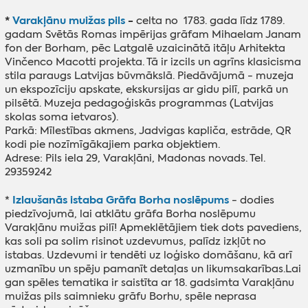
*
Varakļānu muižas pils
-
celta no 1783. gada līdz 1789.
gadam Svētās Romas impērijas grāfam Mihaelam Janam
fon der Borham, pēc Latgalē uzaicinātā itāļu Arhitekta
Vinčenco Macotti projekta. Tā ir izcils un agrīns klasicisma
stila paraugs Latvijas būvmākslā. Piedāvājumā - muzeja
un ekspozīciju apskate, ekskursijas ar gidu pilī, parkā un
pilsētā. Muzeja pedagoģiskās programmas (Latvijas
skolas soma ietvaros).
Parkā: Mīlestības akmens, Jadvigas kapliča, estrāde, QR
kodi pie nozīmīgākajiem parka objektiem.
Adrese: Pils iela 29, Varakļāni, Madonas novads. Tel.
29359242
Izlaušanās istaba Grāfa Borha noslēpums
*
- dodies
piedzīvojumā, lai atklātu grāfa Borha noslēpumu
Varakļānu muižas pilī! Apmeklētājiem tiek dots pavediens,
kas soli pa solim risinot uzdevumus, palīdz izkļūt no
istabas. Uzdevumi ir tendēti uz loģisko domāšanu, kā arī
uzmanību un spēju pamanīt detaļas un likumsakarības.Lai
gan spēles tematika ir saistīta ar 18. gadsimta Varakļānu
muižas pils saimnieku grāfu Borhu, spēle neprasa