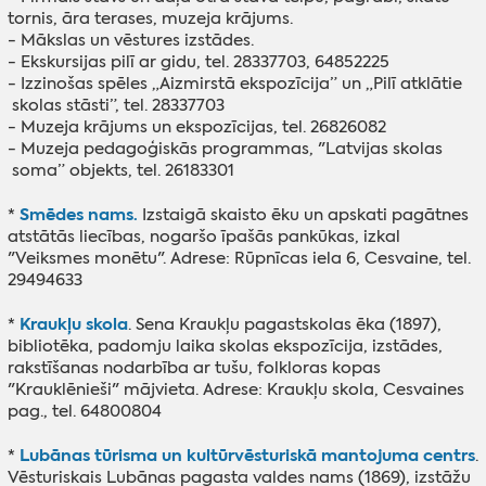
tornis, āra terases, muzeja krājums.
- Mākslas un vēstures izstādes.
- Ekskursijas pilī ar gidu, tel. 28337703, 64852225
- Izzinošas spēles „Aizmirstā ekspozīcija” un „Pilī atklātie
skolas stāsti”, tel. 28337703
- Muzeja krājums un ekspozīcijas, tel. 26826082
- Muzeja pedagoģiskās programmas, "Latvijas skolas
soma” objekts, tel. 26183301
Smēdes nams.
*
Izstaigā skaisto ēku un apskati pagātnes
atstātās liecības, nogaršo īpašās pankūkas, izkal
"Veiksmes monētu". Adrese: Rūpnīcas iela 6, Cesvaine, tel.
29494633
Kraukļu skola
*
. Sena Kraukļu pagastskolas ēka (1897),
bibliotēka, padomju laika skolas ekspozīcija, izstādes,
rakstīšanas nodarbība ar tušu, folkloras kopas
"Krauklēnieši" mājvieta. Adrese: Kraukļu skola, Cesvaines
pag., tel. 64800804
Lubānas tūrisma un kultūrvēsturiskā mantojuma centrs
*
.
Vēsturiskais Lubānas pagasta valdes nams (1869), izstāžu