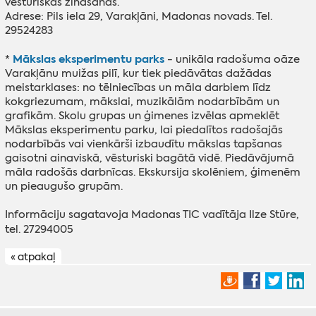
vēsturiskas zināšanas.
Adrese: Pils iela 29, Varakļāni, Madonas novads. Tel.
29524283
Mākslas eksperimentu parks
*
- unikāla radošuma oāze
Varakļānu muižas pilī, kur tiek piedāvātas dažādas
meistarklases: no tēlniecības un māla darbiem līdz
kokgriezumam, mākslai, muzikālām nodarbībām un
grafikām. Skolu grupas un ģimenes izvēlas apmeklēt
Mākslas eksperimentu parku, lai piedalītos radošajās
nodarbībās vai vienkārši izbaudītu mākslas tapšanas
gaisotni ainaviskā, vēsturiski bagātā vidē. Piedāvājumā
māla radošās darbnīcas. Ekskursija skolēniem, ģimenēm
un pieaugušo grupām.
Informāciju sagatavoja Madonas TIC vadītāja Ilze Stūre,
tel. 27294005
« atpakaļ