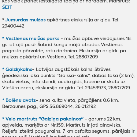
kas vēlāk pāriet iestaigātā taciņā ar norādēm. Maršruts:
ŠEIT
*
Jumurdas muižas
apkārtnes ekskursija ar gidu. Tel.
29400442
* Vestienas muižas parks
- muižas apbūve veidojusies 18.
gs. otrajā pusē. Šobrīd kungu mājā atrodas Vestienas
pagasta pārvalde, rotu darbnīca. Ekskursija ar gidu pa
muižas apkārtni un Vestienu. Tel. 26807209
* Gaiziņkalns
- Latvijas augstākais kalns. Strūves
ģeodēziskā loka punkts "Gaissa-kalns", dabas taka (2 km),
skatu vietas, info stendi, audio gids, lapene ar skatu uz
Viešūra ezeru, ekskursija ar gidu. Tel. 29453973, 26807209.
* Bolēnu avots
- sena kulta vieta, pārgājiens 0.6 km.
Berzaunes pag., GPS 56.869044, 26.012192
* Velo maršruts "Gaiziņa pakalnos"
- garums 22 km,
apļveida, marķēts ar Nr.159. Maršruts ir ļoti ainavisks.
Reljefs izteikti paugurains, 7 km asfalta segums, pārējais ir