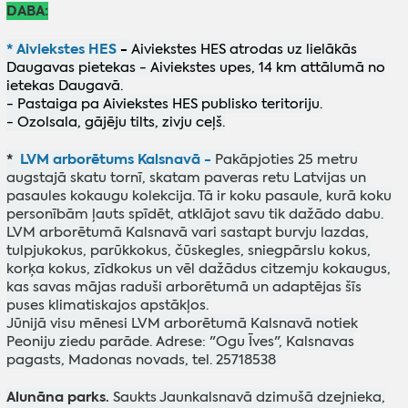
DABA:
* Aiviekstes HES
-
Aiviekstes HES atrodas uz lielākās
Daugavas pietekas - Aiviekstes upes, 14 km attālumā no
ietekas Daugavā.
- Pastaiga pa Aiviekstes HES publisko teritoriju.
- Ozolsala, gājēju tilts, zivju ceļš.
*
LVM arborētums Kalsnavā -
Pakāpjoties 25 metru
augstajā skatu tornī, skatam paveras retu Latvijas un
pasaules kokaugu kolekcija. Tā ir koku pasaule, kurā koku
personībām ļauts spīdēt, atklājot savu tik dažādo dabu.
LVM arborētumā Kalsnavā vari sastapt burvju lazdas,
tulpjukokus, parūkkokus, čūskegles, sniegpārslu kokus,
korķa kokus, zīdkokus un vēl dažādus citzemju kokaugus,
kas savas mājas raduši arborētumā un adaptējas šīs
puses klimatiskajos apstākļos.
Jūnijā visu mēnesi LVM arborētumā Kalsnavā notiek
Peoniju ziedu parāde. Adrese: "Ogu Īves", Kalsnavas
pagasts, Madonas novads, tel. 25718538
Alunāna parks.
Saukts Jaunkalsnavā dzimušā dzejnieka,