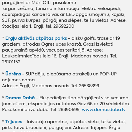
pārgājieni ar Māri Olti, pasākumu
organizēšana, tūrisma informācija. Elektro velosipēdi,
caurspīdīgas kanoe laivas ar LED apgaismojumu, kajaki,
SUP, purva kurpes,
pārgājiena slēpes, telšu vietas. Adrese:
Stacijas iela 1, Ērgļi, tel. 29692200
Ērgļu aktīvās atpūtas parks
*
- disku golfs, trase ar 19
groziem, atrodas Ogres upes krastā. Grozi izvietoti
paugurainā apvidū, vecupes teritorijā. Adrese:
Lauksaimniecības iela 16, Ērgļi, Madonas novads. Tel.
26101152
Ūdrēns
*
- SUP dēļu, piepūšamo atrakciju un POP-UP
nojumes noma.
Adrese: Ērgļi, Madonas novads. Tel. 26538399
Domas Dabā
*
- Ekspedīcijas tipa pārgājieni visa vecuma
jauniešiem, ekspedīcijas autobuss Gaz 66 ar 20 sēdvietām.
Pasākumi brīvā dabā. Tel. 28890695,
www.domasdaba.lv
Trijupes
*
- laivotāju apmetne, atpūtas vieta, telšu vietas,
pirts, laivu braucieni, pārgājieni. Adrese: Trijupes, Ērgļu