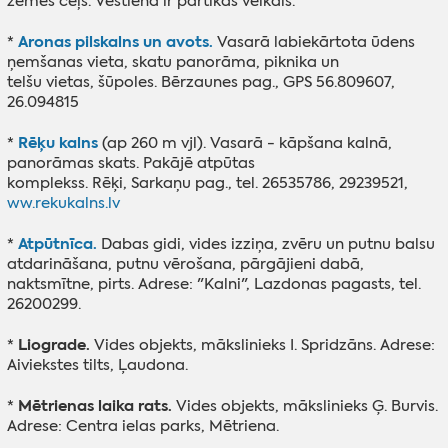
zemes ceļš. Vestienā ir pārtikas veikals.
Aronas pilskalns un avots.
*
Vasarā labiekārtota ūdens
ņemšanas vieta, skatu panorāma, piknika un
telšu vietas, šūpoles. Bērzaunes pag., GPS 56.809607,
26.094815
Rēķu kalns
*
(ap 260 m vjl). Vasarā - kāpšana kalnā,
panorāmas skats. Pakājē atpūtas
komplekss. Rēķi, Sarkaņu pag., tel. 26535786, 29239521,
ww.rekukalns.lv
Atpūtnīca.
*
Dabas gidi, vides izziņa, zvēru un putnu balsu
atdarināšana, putnu vērošana, pārgājieni dabā,
naktsmītne, pirts. Adrese: "Kalni", Lazdonas pagasts, tel.
26200299.
Liograde.
*
Vides objekts, mākslinieks I. Spridzāns. Adrese:
Aiviekstes tilts, Ļaudona.
Mētrienas laika rats.
*
Vides objekts, mākslinieks Ģ. Burvis.
Adrese: Centra ielas parks, Mētriena.