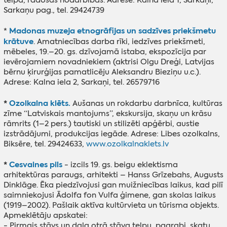
Sarkaņu pag., tel. 29424739
Madonas muzeja etnogrāfijas un sadzīves priekšmetu
*
krātuve
. Amatniecības darba rīki, iedzīves priekšmeti,
mēbeles, 19.–20. gs. dzīvojamā istaba, ekspozīcija par
ievērojamiem novadniekiem (aktrisi Olgu Dreģi, Latvijas
bērnu ķirurģijas pamatlicēju Aleksandru Bieziņu u.c.).
Adrese: Kalna iela 2, Sarkaņi, tel. 26579716
*
Ozolkalna klēts.
Aušanas un rokdarbu darbnīca, kultūras
zīme “Latviskais mantojums”, ekskursija, skaņu un krāsu
rāmrits (1–2 pers.) tautiski un stilizēti apģērbi, austie
izstrādājumi, produkcijas iegāde. Adrese: Libes ozolkalns,
Biksēre, tel. 29424633,
www.ozolkalnaklets.lv
*
Cesvaines pils
- izcils 19. gs. beigu eklektisma
arhitektūras paraugs, arhitekti – Hanss Grīzebahs, Augusts
Dinklāge. Ēka piedzīvojusi gan muižniecības laikus, kad pilī
saimniekojusi Ādolfa fon Vulfa ģimene, gan skolas laikus
(1919–2002). Pašlaik aktīva kultūrvieta un tūrisma objekts.
Apmeklētāju apskatei:
- Pirmais stāvs un daļa otrā stāva telpu, pagrabi, skatu