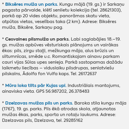
Biksēres muiža un parks.
*
Kungu mājā (19. gs.) ir Sarkaņu
pagasta pārvalde, klētī senlietu kolekcija (tel. 28621303),
parkā ap 20 vides objektu, panorāmas skatu vieta,
atpūtas vietas, veselības taka (2 km). Adrese: Biksēres
muiža, Biksēre, Sarkaņu pag.
Cesvaines pilsmuiža un parks.
*
Labi saglabājies 18.–19.
gs. muižas apbūves vēsturiskais plānojums un vairākas
ēkas: pils, zirgu staļļi, mežkunga māja, alus brūzis un
siltumnīcas, smēde u.c. Romantiskajam ainavu parkam
cauri vijas Sūlas upes senleja. Parkā sastopamas dažādu
laikmetu liecības – viduslaiku pilsdrupas, senlatviešu
pilskalns, Ādolfa fon Vulfa kaps. Tel. 26172637
Mūra loka tilts pār Kujas upi.
*
Industriālais mantojums,
ainaviska vieta. GPS 56.987202, 26.378483
Dzelzavas muižas pils un parks.
*
Baroka stila kungu māja
(1767), 19. gs. parks. Pils ēkā atrodas skola, atjaunotas
muižas ēkas, parks, sporta un rotaļu laukums. Adrese:
Dzelzavas pils, Dzelzava, tel. 29285162