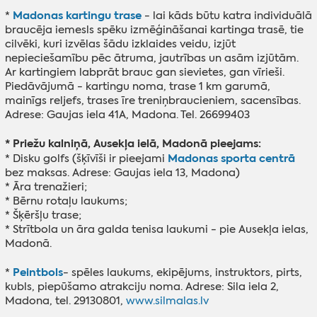
Madonas kartingu trase
*
- lai kāds būtu katra individuālā
braucēja iemesls spēku izmēģināšanai kartinga trasē, tie
cilvēki, kuri izvēlas šādu izklaides veidu, izjūt
nepieciešamību pēc ātruma, jautrības un asām izjūtām.
Ar kartingiem labprāt brauc gan sievietes, gan vīrieši.
Piedāvājumā - kartingu noma, trase 1 km garumā,
mainīgs reljefs, trases īre treniņbraucieniem, sacensības.
Adrese: Gaujas iela 41A, Madona. Tel. 26699403
* Priežu kalniņā, Ausekļa ielā, Madonā pieejams:
Madonas sporta centrā
* Disku golfs (šķīvīši ir pieejami
bez maksas. Adrese: Gaujas iela 13, Madona)
* Āra trenažieri;
* Bērnu rotaļu laukums;
* Šķēršļu trase;
* Strītbola un āra galda tenisa laukumi - pie Ausekļa ielas,
Madonā.
Peintbols
*
- spēles laukums, ekipējums, instruktors, pirts,
kubls, piepūšamo atrakciju noma. Adrese: Sila iela 2,
Madona, tel. 29130801,
www.silmalas.lv