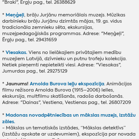
"Braki", Ērgļu pag., tel. 26388629
Meņģeļi
*
, brāļu Jurjānu memoriālais muzejs. Mūzikas
darbinieku brāļu Jurjānu dzimtās mājas, 19. gs. vidus
tradicionāla zemnieku sēta, ekskursijas,
muzejpedagoģiskās programmas. Adrese: "Meņģeļi",
Ērgļu pag., tel. 29431659
Viesakas.
*
Viens no lielākajiem privātajiem medību
muzejiem Latvijā, dzīvnieku un putnu trofeju kolekcija.
Netiek pieņemti nepieteikti viesi. Adrese: "Viesakas",
Jumurdas pag., tel. 29275129
Jaunums!
Arnolda Burova leļļu ekspozīcija
*
. Animācijas
filmu režisora Arnolda Burova (1915–2006) lelles,
ekskursija, multfilmu skatīšanās, radoša darbošanās.
Adrese: "Dainas", Vestiena, Vestienas pag., tel. 26807209
Madonas novadpētniecības un mākslas muzejs, izstāžu
*
zāles.
- Mākslas un tematiskās izstādes, “Mākslas detektīvs”
(izstāžu apskate ar uzdevumiem), ekspozīcija par novada