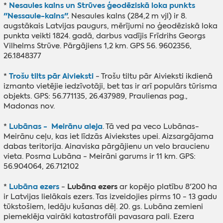
Nesaules kalns un Strūves ģeodēziskā loka punkts
*
"Nessaule-kalns"
.
Nesaules kalns (284,2 m vjl) ir 8.
augstākais Latvijas paugurs, mērījumi no ģeodēziskā loka
punkta veikti 1824. gadā, darbus vadījis Frīdrihs Georgs
Vilhelms Strūve. Pārgājiens 1,2 km. GPS 56. 9602356,
26.1848377
Trošu tilts pār Aivieksti
*
- Trošu tiltu pār Aivieksti ikdienā
izmanto vietējie iedzīvotāji, bet tas ir arī populārs tūrisma
objekts. GPS: 56.771135, 26.437989, Praulienas pag.,
Madonas nov.
Lubānas - Meirānu aleja
*
. Tā ved pa veco Lubānas-
Meirānu ceļu, kas iet līdzās Aiviekstes upei. Aizsargājama
dabas teritorija. Ainaviska pārgājienu un velo braucienu
vieta. Posma Lubāna - Meirāni garums ir 11 km. GPS:
56.904064, 26.712102
Lubāna ezers
Lubāna ezers
*
-
ar kopējo platību 8'200 ha
ir Latvijas lielākais ezers. Tas izveidojies pirms 10 - 13 gadu
tūkstošiem, ledāju kušanas dēļ. 20. gs. Lubāna zemieni
piemeklēja vairāki katastrofāli pavasara pali. Ezera