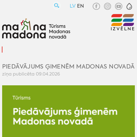
LV
EN
IZVĒLNE
PIEDĀVĀJUMS ĢIMENĒM MADONAS NOVADĀ
ziņa publicēta 09.04.2026