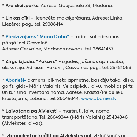
Āra skeitparks.
*
Adrese: Gaujas iela 33, Madona.
Linkas dīķi
*
- licencēta makšķerēšana. Adrese: Linka,
Liezēres pag., tel. 29388414
Piedzīvojums "Mana Daba"
*
- radoši saliedēšanās
pārgājieni Cesvainē.
Adrese: Cesvaine, Madonas novads, tel. 28641457
Zirgu izjādes "Pakavs"
*
- izjādes, jāšanas apmācība,
ekskursija. Adrese: "Pakavi", Cesvaines pag., tel. 26481068
Aborieši-
*
akmens laikmeta apmetne, baskāju taka, disku
golfs, gids- Māris Valainis. Velosipēdu, laivu, mobilas pirts
un tūrisma inventāra noma. Adrese: Krasta/Peldu ielu
krustojums, Lubāna, tel. 26649344,
www.aboriesi.lv
Laivošana pa Aivieksti
*
- maršruti, laivu noma,
transportēšana. Tel. 26649344 (Māris Valainis) 25434346
(Aiviekstes laivas).
zbraucieni ar kuģīti pa Aiviekstes upi
* I
, vizināšanās ar