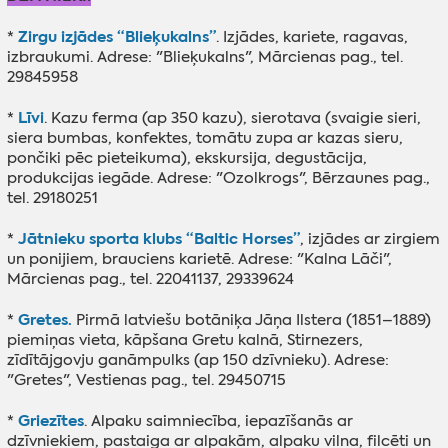
Zirgu izjādes “Blieķukalns”
*
. Izjādes, kariete, ragavas,
izbraukumi. Adrese: "Blieķukalns", Mārcienas pag., tel.
29845958
Līvi
*
. Kazu ferma (ap 350 kazu), sierotava (svaigie sieri,
siera bumbas, konfektes, tomātu zupa ar kazas sieru,
pončiki pēc pieteikuma), ekskursija, degustācija,
produkcijas iegāde. Adrese: "Ozolkrogs", Bērzaunes pag.,
tel. 29180251
Jātnieku sporta klubs “Baltic Horses”
*
, izjādes ar zirgiem
un ponijiem, brauciens karietē. Adrese: "Kalna Lāči",
Mārcienas pag., tel. 22041137, 29339624
Gretes.
*
Pirmā latviešu botāniķa Jāņa Ilstera (1851–1889)
piemiņas vieta, kāpšana Gretu kalnā, Stirnezers,
zīdītājgovju ganāmpulks (ap 150 dzīvnieku). Adrese:
"Gretes", Vestienas pag., tel. 29450715
Griezītes
*
. Alpaku saimniecība, iepazīšanās ar
dzīvniekiem, pastaiga ar alpakām, alpaku vilna, filcēti un