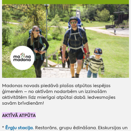
Madonas novads piedāvā plašas atpūtas iespējas
ģimenēm – no aktīvām nodarbēm un izzinošām
aktivitātēm līdz mierīgai atpūtai dabā. Iedvesmojies
savām brīvdienām!
AKTĪVĀ ATPŪTA
Ērgļu stacija.
*
Restorāns, grupu ēdināšana. Ekskursijas un