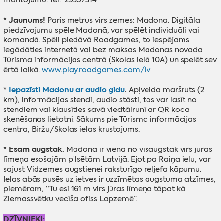
Jaunums!
*
Paris metrus virs zemes: Madona. Digitāla
piedzīvojumu spēle Madonā, var spēlēt individuāli vai
komandā. Spēli piedāvā Roadgames, to iespējams
iegādāties internetā vai bez maksas Madonas novada
Tūrisma informācijas centrā (Skolas ielā 10A) un spelēt sev
ērtā laikā.
www.play.roadgames.com/lv
Iepazīsti Madonu ar audio gidu
.
*
Apļveida maršruts (2
km), informācijas stendi, audio stāsti, tos var lasīt no
stendiem vai klausīties savā viedtālrunī ar QR koda
skenēšanas lietotni. Sākums pie Tūrisma informācijas
centra, Biržu/Skolas ielas krustojums.
Esam augstāk.
*
Madona ir viena no visaugstāk virs jūras
līmeņa esošajām pilsētām Latvijā. Ejot pa Raiņa ielu, var
sajust Vidzemes augstienei raksturīgo reljefa kāpumu.
Ielas abās pusēs uz ietves ir uzzīmētas augstuma atzīmes,
piemēram, “Tu esi 161 m virs jūras līmeņa tāpat kā
Ziemassvētku vecīša ofiss Lapzemē”.
DZĪVNIEKI: