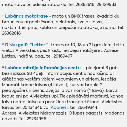
motorlaivu un ūdensmotociklu. Tel. 26362618, 29429583
Lubānas mototrase
*
- moto un BMX trases, kvadriciklu
braucienu organizēšana, peintbols, zvejas laiva,
naktsmītne, pirts, kubla un piepūšamo atrakciju noma. Tel.
26362618
Disku golfs "Lettes"
*
- trases ar 10, 18 un 21 groziem, telšu
vietas Aiviekstes upes krastā, iespēja makšķerēt. Adrese:
Lettes, Indrānu pag., tel. 29169497
*
Lubāna mitrāja informācijas centrs
- pieejami 8 gab.
bezmaksas SUP dēļi. Informācijas centrs nodrošina ar
glābšanas vestēm visiem vecumiem un airiem. Iespēja
iznomāt kanoe laivas (4 laivas), kur var braukt 2
pieaugušie un bērns. Zvejas laivas noma (1 laiva). Laivu
braucieni pa Aiviekstes upi. Tiek piedāvāti maršruti, kanoe
laivu noma, laivu un pasažieru transportēšana: Aiviekstes
laivas tel. 25434346 vai
Aborieši
, tel. 26649344.
Adrese: Aiviekstes hidromezgls, Ošupes pagasts, Madonas
novads. Tel. 29234956