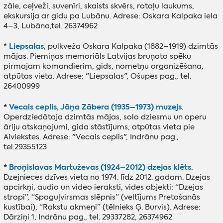
zāle, ceļveži, suvenīri, skaists skvērs, rotaļu laukums,
ekskursija ar gidu pa Lubānu. Adrese: Oskara Kalpaka iela
4–3, Lubāna,tel. 26374962
Liepsalas
*
, pulkveža Oskara Kalpaka (1882–1919) dzimtās
mājas. Piemiņas memoriāls Latvijas bruņoto spēku
pirmajam komandierim, gids, nometņu organizēšana,
atpūtas vieta. Adrese: "Liepsalas", Ošupes pag., tel.
26400999
*
Vecais ceplis, Jāņa Zābera (1935–1973) muzejs
.
Operdziedātaja dzimtās mājas, solo dziesmu un operu
āriju atskaņojumi, gida stāstījums, atpūtas vieta pie
Aiviekstes. Adrese: "Vecais ceplis", Indrānu pag.,
tel.29355123
*
Broņislavas Martuževas (1924–2012) dzejas klēts.
Dzejnieces dzīves vieta no 1974. līdz 2012. gadam. Dzejas
apcirkņi, audio un video ieraksti, vides objekti: “Dzejas
stropi”, “Spoguļvirsmas slēpnis” (veltījums Pretošanās
kustībai), “Rakstu akmeņi” (tēlnieks Ģ. Burvis). Adrese:
Dārziņi 1, Indrānu pag., tel. 29337282, 26374962