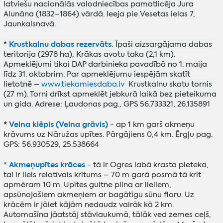
latviešu nacionālās valodniecības pamatlicēja Jura
Alunāna (1832–1864) vārdā. Ieeja pie Vesetas ielas 7,
Jaunkalsnavā.
Krustkalnu dabas rezervāts.
*
Īpaši aizsargājama dabas
teritorija (2978 ha), Krākas avotu taka (2,1 km).
Apmeklējumi tikai DAP darbinieka pavadībā no 1. maija
līdz 31. oktobrim. Par apmeklējumu iespējām skatīt
lietotnē –
www.tiekamiesdaba.lv
Krustkalnu skatu tornis
(27 m). Torni drīkst apmeklēt jebkurā laikā bez pieteikuma
un gida. Adrese: Ļaudonas pag., GPS 56.733321, 26.135891
*
Velna klēpis (Velna grāvis)
-
ap 1 km garš akmeņu
krāvums uz Nāružas upītes. Pārgājiens 0,4 km. Ērgļu pag.
GPS: 56.930529, 25.538664
Akmeņupītes krāces
*
- tā ir Ogres labā krasta pieteka,
tai ir liels relatīvais kritums – 70 m garā posmā tā krīt
apmēram 10 m. Upītes gultne pilna ar lieliem,
apsūnojošiem akmeņiem ar bagātīgu sūnu floru. Uz
krācēm ir jāiet kājām nedaudz vairāk kā 2 km.
Automašīna jāatstāj stāvlaukumā, tālāk ved zemes ceļš,