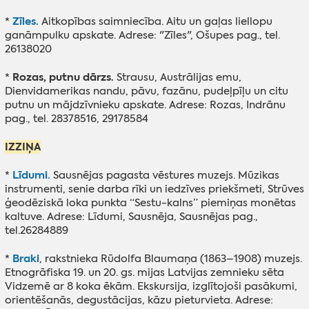
Zīles.
*
Aitkopības saimniecība. Aitu un gaļas liellopu
ganāmpulku apskate. Adrese: "Zīles", Ošupes pag., tel.
26138020
Rozas, putnu dārzs.
*
Strausu, Austrālijas emu,
Dienvidamerikas nandu, pāvu, fazānu, pudeļpīļu un citu
putnu un mājdzīvnieku apskate. Adrese: Rozas, Indrānu
pag., tel. 28378516, 29178584
IZZIŅA
Līdumi.
*
Sausnējas pagasta vēstures muzejs. Mūzikas
instrumenti, senie darba rīki un iedzīves priekšmeti, Strūves
ģeodēziskā loka punkta “Sestu-kalns” piemiņas monētas
kaltuve. Adrese: Līdumi, Sausnēja, Sausnējas pag.,
tel.26284889
Braki
*
, rakstnieka Rūdolfa Blaumaņa (1863–1908) muzejs.
Etnogrāfiska 19. un 20. gs. mijas Latvijas zemnieku sēta
Vidzemē ar 8 koka ēkām. Ekskursija, izglītojoši pasākumi,
orientēšanās, degustācijas, kāzu pieturvieta. Adrese: