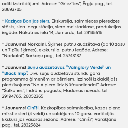
adīti izstrādājumi. Adrese: "Griezītes", Ērgļu pag., tel.
28693785
Kaziņas Bonijas siers.
*
Ekskursija, saimnieces pieredzes
stāsts, sieru degustācija, siera meistarklase, produkcijas
iegāde. Nākotnes iela 14, Jumurda, tel. 29135515
Jaunums! Norkalni.
*
Šķirnes putnu audzētava (ap 10 zosu
un 7 pīļu šķirnes), ekskursija, putnu iegāde. Adrese:
"Norkalni", Sarkaņu pag., tel. 25743137
Jaunums!
Suņu audzētavas “Vainglory Verde” un
*
“Black Imp”
.
Divu suņu audzētavu stundu gara
programma ģimenēm ar bērniem, izzinoši izklaidējošs
piedzīvojums “No Alpiem līdz Ņūfaundlendai”. Adrese:
"Šalkones", Indrānu pagasts, Madonas novads, tel.
29194785, 26052365
Jaunums!
Cinīši.
*
Kazkopības saimniecība, kazas piena
mīkstie sieri (4 veidi) un saldējums 10 garšu variācijās.
Ekskursijas vasaras sezonā. Adrese: "Cinīši", Varakļānu
pag., tel. 28325824