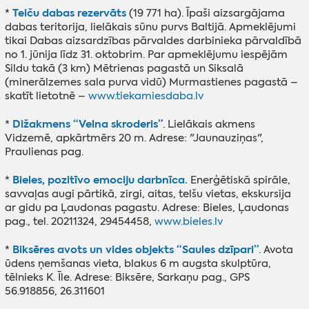
Teiču dabas rezervāts
*
(19 771 ha). Īpaši aizsargājama
dabas teritorija, lielākais sūnu purvs Baltijā. Apmeklējumi
tikai Dabas aizsardzības pārvaldes darbinieka pārvaldībā
no 1. jūnija līdz 31. oktobrim. Par apmeklējumu iespējām
Sildu takā (3 km) Mētrienas pagastā un Siksalā
(minerālzemes sala purva vidū) Murmastienes pagastā –
skatīt lietotnē –
www.tiekamiesdaba.lv
Dižakmens “Velna skroderis”
*
. Lielākais akmens
Vidzemē, apkārtmērs 20 m. Adrese: "Jaunauziņas",
Praulienas pag.
Bieles, pozitīvo emociju darbnīca.
*
Enerģētiskā spirāle,
savvaļas augi pārtikā, zirgi, aitas, telšu vietas, ekskursija
ar gidu pa Ļaudonas pagastu. Adrese: Bieles, Ļaudonas
pag., tel. 20211324, 29454458,
www.bieles.lv
Biksēres avots un vides objekts “Saules dzīpari”
*
. Avota
ūdens ņemšanas vieta, blakus 6 m augsta skulptūra,
tēlnieks K. Īle. Adrese: Biksēre, Sarkaņu pag., GPS
56.918856, 26.311601