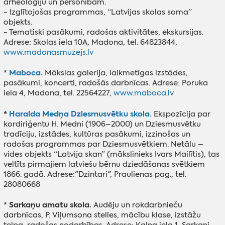
arheoloģiju un personībām.
- Izglītojošas programmas, “Latvijas skolas soma”
objekts.
- Tematiski pasākumi, radošas aktivitātes, ekskursijas.
Adrese: Skolas iela 10A, Madona, tel. 64823844,
www.madonasmuzejs.lv
Maboca.
*
Mākslas galerija, laikmetīgas izstādes,
pasākumi, koncerti, radošās darbnīcas. Adrese: Poruka
iela 4, Madona, tel. 22564227,
www.maboca.lv
*
Haralda Medņa Dziesmusvētku skola.
Ekspozīcija par
kordiriģentu H. Medni (1906–2000) un Dziesmusvētku
tradīciju, izstādes, kultūras pasākumi, izzinošas un
radošas programmas par Dziesmusvētkiem. Netālu –
vides objekts “Latvija skan” (mākslinieks Ivars Mailītis), tas
veltīts pirmajiem latviešu bērnu dziedāšanas svētkiem
1866. gadā. Adrese:"Dzintari", Praulienas pag., tel.
28080668
Sarkaņu amatu skola.
*
Audēju un rokdarbnieču
darbnīcas, P. Viļumsona stelles, mācību klase, izstāžu
telpa, radošas nodarbības. Adrese: Kalna iela 1, Sarkaņi,