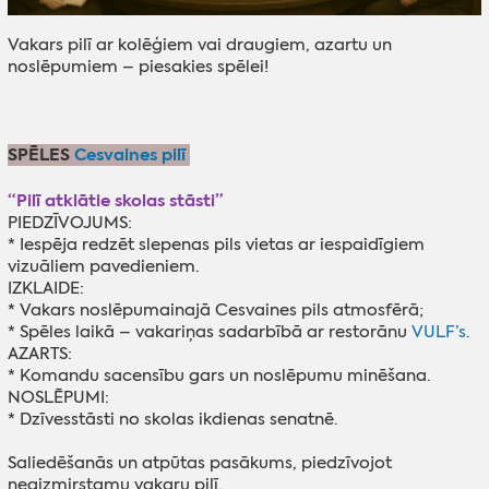
Vakars pilī ar kolēģiem vai draugiem, azartu un
noslēpumiem – piesakies spēlei!
SPĒLES
Cesvaines pilī
“Pilī atklātie skolas stāsti”
PIEDZĪVOJUMS:
* Iespēja redzēt slepenas pils vietas ar iespaidīgiem
vizuāliem pavedieniem.
IZKLAIDE:
* Vakars noslēpumainajā Cesvaines pils atmosfērā;
* Spēles laikā – vakariņas sadarbībā ar restorānu
VULF’s
.
AZARTS:
* Komandu sacensību gars un noslēpumu minēšana.
NOSLĒPUMI:
* Dzīvesstāsti no skolas ikdienas senatnē.
Saliedēšanās un atpūtas pasākums, piedzīvojot
neaizmirstamu vakaru pilī.