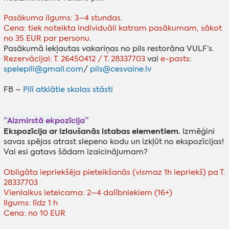
Pasākuma ilgums: 3–4 stundas.
Cena: tiek noteikta individuāli katram pasākumam, sākot
no 35 EUR par personu.
Pasākumā iekļautas vakariņas no pils restorāna VULF’s.
Rezervācijai: T. 26450412 / T. 28337703
vai
e-pasts
:
spelepili@gmail.com
/
pils@cesvaine.lv
FB –
Pilī atklātie skolas stāsti
“Aizmirstā ekpozīcija”
Ekspozīcija ar izlaušanās istabas elementiem.
Izmēģini
savas spējas atrast slepeno kodu un izkļūt no ekspozīcijas!
Vai esi gatavs šādam izaicinājumam?
Obligāta iepriekšēja pieteikšanās (vismaz 1h iepriekš) pa T.
28337703
Vienlaikus ieteicama: 2–4 dalībniekiem (16+)
Ilgums: līdz 1 h
Cena: no 10 EUR