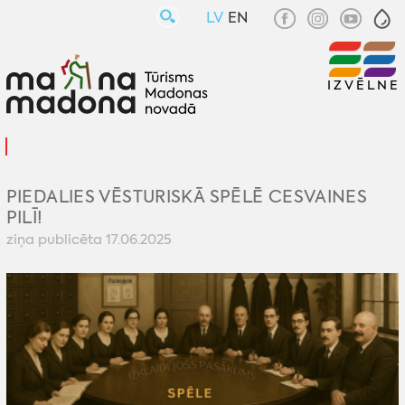
LV
EN
IZVĒLNE
PIEDALIES VĒSTURISKĀ SPĒLĒ CESVAINES
PILĪ!
ziņa publicēta 17.06.2025