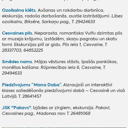
Ozolkalna klēts.
Aušanas un rokdarbu darbnīca,
ekskursija, radoša darbošanās, austie izstrādājumi.
Libes
ozolkalns, Biksēre, Sarkaņu pag., T. 29424633
Cesvaines pils.
Neparasta, romantiska Vulfu dzimtas pils
ar muzeja krājumu, izstādēm, skaņu pagrabu un skatu
torni. Ekskursijas pilī ar gidu.
Pils iela 1, Cesvaine, T.
28337703, 64852225
Smēdes nams.
Mājas vēstures stāsts, īpašās pankūkas,
monētas kalšana.
Rūpniecības iela 6, Cesvaine, T.
29494633
Piedzīvojums “Mana Daba”.
Aizraujoši un interaktīvi
klases saliedēšanās piedzīvojumi dabā – Cesvainē un visā
Latvijā. T. 28641457
JSK "Pakavs".
Izjādes ar zirgiem, ekskursija.
Pakavi,
Cesvaines pag., Madonas nov. T. 26481068