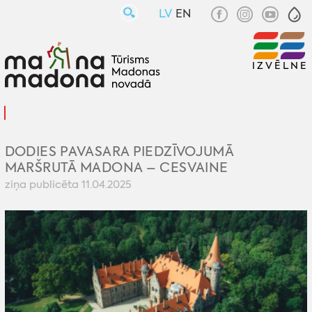
LV
EN
IZVĒLNE
DODIES PAVASARA PIEDZĪVOJUMĀ
MARŠRUTĀ MADONA – CESVAINE
ziņa publicēta 11.04.2025