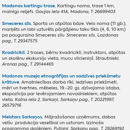
Madonas kartingu trase.
Kartingu noma, trase 1 km,
mainīgs reljefs.
Gaujas iela 41A, Madona, T. 26699403
Smeceres sils.
Sporta un atpūtas bāze. Velo noma (11 gb.),
marķēts un labi uzturēts pārgājienu taku tīkls (4, 6, 10 km)
pa pauguraino Smeceres silu.
Smeceres sils, Lazdonas
pag., T. 29347575
Kvadricikli.
2 trases, bērnu kvadricikli, instruktors, atpūtas
un skolēnu ekskursiju vieta, mucu vilcieniņš.
Strautnieki,
Aronas pag., T. 29144465
Madonas muzeja etnogrāfijas un sadzīves priekšmetu
krātuve.
Amatniecības darba rīki, iedzīves priekšmeti,
mēri un tvertnes, mēbeles, 19.-20. gs. dzīvojama istaba,
ekspozīcija par ievērojamiem novadniekiem, atpūtas
vieta.
Kalna iela 2, Sarkaņi, Sarkaņu pag., T. 20221997,
26579716
Meistars Sarkaņos.
Mājražošanas uzņēmums, dabas
velšu produkcija veselībai un uzturam. Izzinoša
programma skolēniem.
Putniņi, Sarkaņu pag., T. 29269192