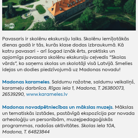
Pavasaris ir skolēnu ekskursiju laiks. Skolēnu iemīļotākās
dienas gadā ir tās, kurās klase dodas izbraukumā. Kā
katru pavasari - arī šogad iznāk ērts, praktisks un
apjomīgs pavasara skolēnu ekskursiju ceļvedis "Skolas
vārds", ko saņems skolas un skolotāji visā Latvijā. Smelies
idejas un dodies piedzīvojumā uz Madonas novadu!
Madonas karameles.
Saldumu ražotne, saldumu veikaliņš,
karameļu darbnīca.
Rīgas iela 1, Madona, T. 26380073,
26539290,
www.karameles.lv
Madonas novadpētniecības un mākslas muzejs.
Mākslas
un tematiskās izstādes, pastāvīgā ekspozīcija par novada
arheoloģiju un personībām, muzejpedagoģiskās
programmas, radošas aktivitātes.
Skolas iela 10A,
Madona, T. 64823844